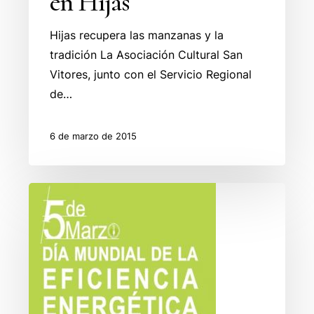
en Hijas
Hijas recupera las manzanas y la
tradición La Asociación Cultural San
Vitores, junto con el Servicio Regional
de…
6 de marzo de 2015
5
de
Marzo
día
mundial
de
la