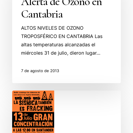
Alerta de Ozono en
en
Cantabria
Cantabria
ALTOS NIVELES DE OZONO
TROPOSFÉRICO EN CANTABRIA Las
altas temperaturas alcanzadas el
miércoles 31 de julio, dieron lugar…
7 de agosto de 2013
Concentración
Stop
Fracking