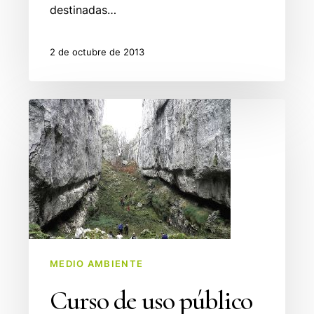
destinadas…
2 de octubre de 2013
Curso
de
uso
público
y
Espacios
Naturales
Protegidos
de
MEDIO AMBIENTE
Cantabria
Curso de uso público