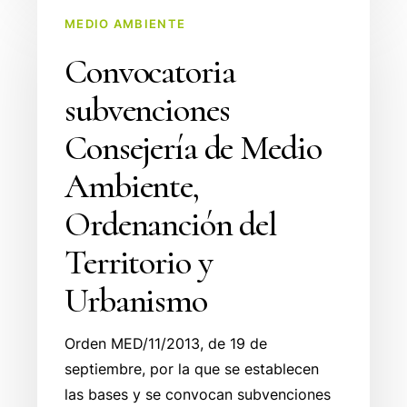
Convocatoria
MEDIO AMBIENTE
subvenciones
Consejería
Convocatoria
de
subvenciones
Medio
Ambiente,
Consejería de Medio
Ordenanción
Ambiente,
del
Territorio
Ordenanción del
y
Territorio y
Urbanismo
Urbanismo
Orden MED/11/2013, de 19 de
septiembre, por la que se establecen
las bases y se convocan subvenciones