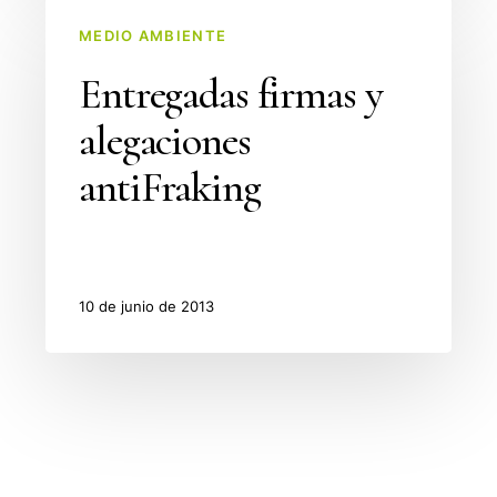
Entregadas
MEDIO AMBIENTE
firmas
y
Entregadas firmas y
alegaciones
alegaciones
antiFraking
antiFraking
10 de junio de 2013