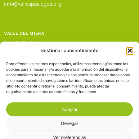
info@vallespasiegos.org
VALLE DEL MIERA
VALLE DEL PAS
Gestionar consentimiento
VALLE DEL PISUEÑA
PROYECTOS
Para ofrecer las mejores experiencias, utilizamos tecnologías como las
cookies para almacenar y/o acceder a la información del dispositivo. El
SERVICIOS
consentimiento de estas tecnologías nos permitirá procesar datos como
el comportamiento de navegación o las identificaciones únicas en este
AVISO LEGAL
sitio. No consentir o retirar el consentimiento, puede afectar
negativamente a ciertas características y funciones.
Aceptar
Denegar
© 2026 Valles Pasiegos.
Ver preferencias
facebook
flickr