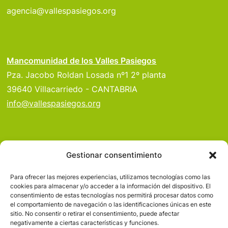
agencia@vallespasiegos.org
Mancomunidad de los Valles Pasiegos
Pza. Jacobo Roldan Losada nº1 2º planta
39640 Villacarriedo - CANTABRIA
info@vallespasiegos.org
VALLE DEL MIERA
Gestionar consentimiento
VALLE DEL PAS
Para ofrecer las mejores experiencias, utilizamos tecnologías como las
VALLE DEL PISUEÑA
cookies para almacenar y/o acceder a la información del dispositivo. El
consentimiento de estas tecnologías nos permitirá procesar datos como
PROYECTOS
el comportamiento de navegación o las identificaciones únicas en este
sitio. No consentir o retirar el consentimiento, puede afectar
SERVICIOS
negativamente a ciertas características y funciones.