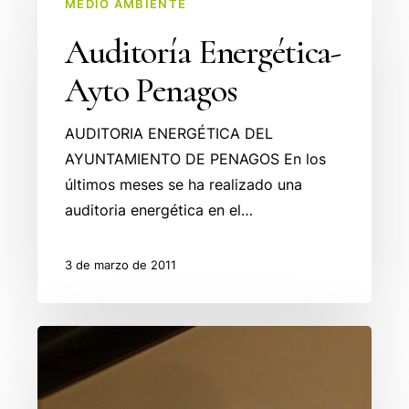
MEDIO AMBIENTE
Energética-
Ayto
Auditoría Energética-
Penagos
Ayto Penagos
AUDITORIA ENERGÉTICA DEL
AYUNTAMIENTO DE PENAGOS En los
últimos meses se ha realizado una
auditoria energética en el…
3 de marzo de 2011
Presentado
el
proyecto