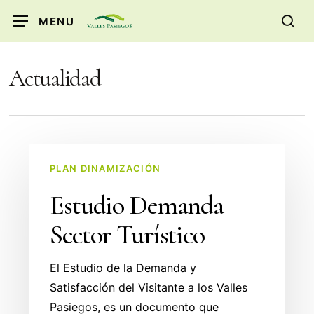
Skip
MENU
to
sea
main
content
Actualidad
Estudio
PLAN DINAMIZACIÓN
Demanda
Sector
Estudio Demanda
Turístico
Sector Turístico
El Estudio de la Demanda y
Satisfacción del Visitante a los Valles
Pasiegos, es un documento que