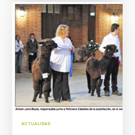
Alpacas
Alto
Pas
–
Premio
Internacional
ACTUALIDAD