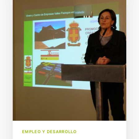
de
vivero
y
centro
de
empresas
EMPLEO Y DESARROLLO