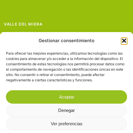
VALLE DEL MIERA
VALLE DEL PAS
Gestionar consentimiento
VALLE DEL PISUEÑA
PROYECTOS
Para ofrecer las mejores experiencias, utilizamos tecnologías como las
cookies para almacenar y/o acceder a la información del dispositivo. El
SERVICIOS
consentimiento de estas tecnologías nos permitirá procesar datos como
el comportamiento de navegación o las identificaciones únicas en este
AVISO LEGAL
sitio. No consentir o retirar el consentimiento, puede afectar
negativamente a ciertas características y funciones.
Aceptar
Denegar
© 2026 Valles Pasiegos.
Ver preferencias
facebook
flickr