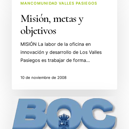
MANCOMUNIDAD VALLES PASIEGOS
metas
y
Misión, metas y
objetivos
objetivos
MISIÓN La labor de la oficina en
innovación y desarrollo de Los Valles
Pasiegos es trabajar de forma…
10 de noviembre de 2008
Publicación
Presupuesto
Mancomunidad