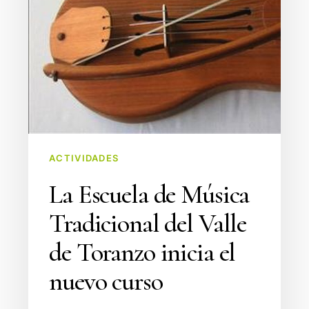
del
Valle
de
Toranzo
inicia
el
nuevo
curso
ACTIVIDADES
La Escuela de Música
Tradicional del Valle
de Toranzo inicia el
nuevo curso