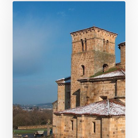
El
Románico
en
Valles
Pasiegos