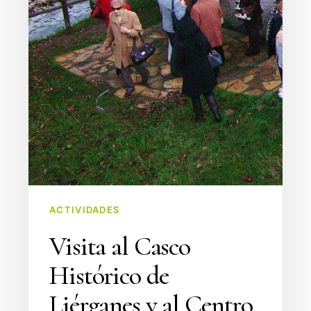
Hombre
Pez
ACTIVIDADES
Visita al Casco
Histórico de
Liérganes y al Centro