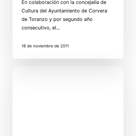
En colaboración con la concejalía de
Cultura del Ayuntamiento de Corvera
de Toranzo y por segundo año
consecutivo, el…
18 de noviembre de 2011
Fiesta
del
Otoño
en
Puente
Viesgo