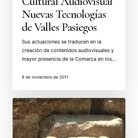
Cultural Audiovisual
Nuevas Tecnologías
de Valles Pasiegos
Sus actuaciones se traducen en la
creación de contenidos audiovisuales y
mayor presencia de la Comarca en los…
8 de noviembre de 2011
Los
leones
como
símbolos
en