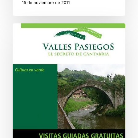
15 de noviembre de 2011
Visitas
guiadas
gratuitas
al
casco
histórico
de
Liérganes