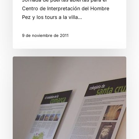
Centro de Interpretación del Hombre
Pez y los tours a la villa…
9 de noviembre de 2011
El
Centro
de
Interpretación
del
Románico
recibe
casi
2.200
visitantes