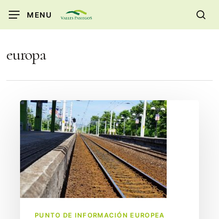
Skip
MENU
to
sea
main
content
europa
Concurso
de
Fotos
en
Instagram
PUNTO DE INFORMACIÓN EUROPEA