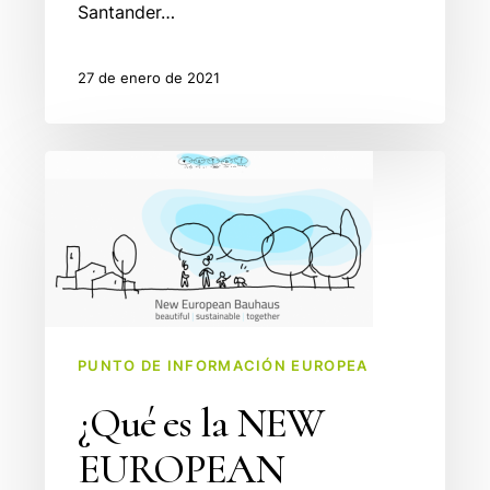
Santander…
27 de enero de 2021
¿Qué
es
la
NEW
EUROPEAN
BAUHAUS?
PUNTO DE INFORMACIÓN EUROPEA
¿Qué es la NEW
EUROPEAN