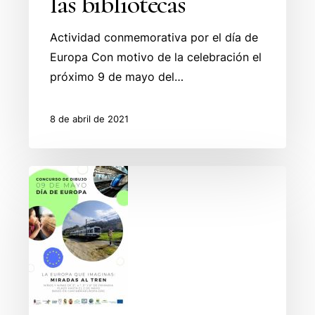
las bibliotecas
Actividad conmemorativa por el día de
Europa Con motivo de la celebración el
próximo 9 de mayo del…
8 de abril de 2021
III
Concurso
de
Dibujo
para
escolares
«La
Europa