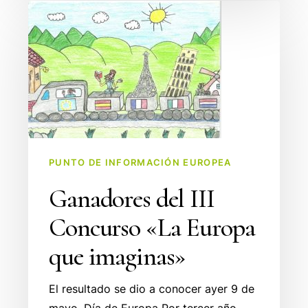
Ganadores
del
III
Concurso
«La
Europa
que
imaginas»
PUNTO DE INFORMACIÓN EUROPEA
Ganadores del III
Concurso «La Europa
que imaginas»
El resultado se dio a conocer ayer 9 de