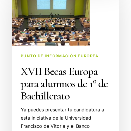
Europa
para
alumnos
de
1º
de
Bachillerato
PUNTO DE INFORMACIÓN EUROPEA
XVII Becas Europa
para alumnos de 1º de
Bachillerato
Ya puedes presentar tu candidatura a
esta iniciativa de la Universidad
Francisco de Vitoria y el Banco