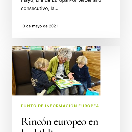
mayo, Día de Europa Por tercer año
consecutivo, la…
10 de mayo de 2021
Rincón
europeo
en
las
bibliotecas
PUNTO DE INFORMACIÓN EUROPEA
Rincón europeo en