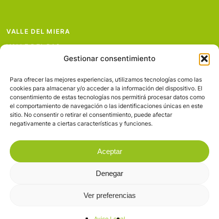
VALLE DEL MIERA
VALLE DEL PAS
Gestionar consentimiento
VALLE DEL PISUEÑA
PROYECTOS
Para ofrecer las mejores experiencias, utilizamos tecnologías como las
cookies para almacenar y/o acceder a la información del dispositivo. El
SERVICIOS
consentimiento de estas tecnologías nos permitirá procesar datos como
el comportamiento de navegación o las identificaciones únicas en este
AVISO LEGAL
sitio. No consentir o retirar el consentimiento, puede afectar
negativamente a ciertas características y funciones.
Aceptar
Denegar
© 2026 Valles Pasiegos.
Ver preferencias
facebook
flickr
Aviso Legal