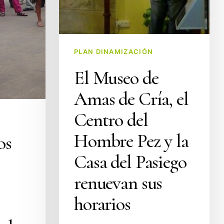
del
Pasiego
renuevan
sus
PLAN DINAMIZACIÓN
horarios
El Museo de
Amas de Cría, el
Centro del
Hombre Pez y la
os
Casa del Pasiego
renuevan sus
horarios