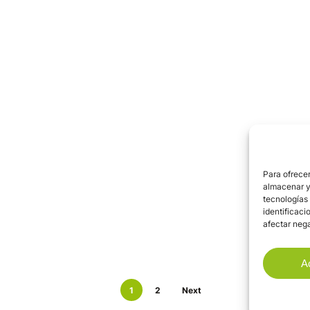
Para ofrecer
almacenar y/
tecnologías
identificaci
afectar nega
A
1
2
Next