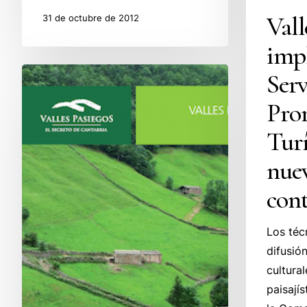
Vall
31 de octubre de 2012
imp
Turismo
Serv
de
Pro
Calidad
en
Turí
Valles
nue
Pasiegos
cont
Los téc
difusió
cultura
paisají