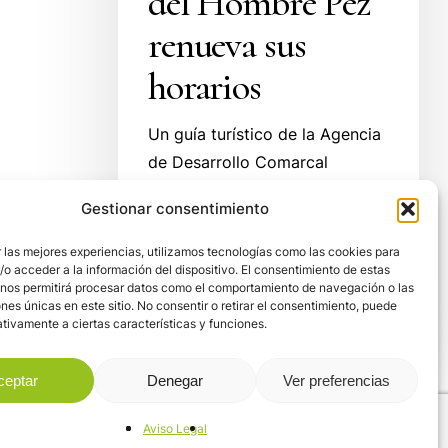
del Hombre Pez
renueva sus
horarios
Un guía turístico de la Agencia
de Desarrollo Comarcal
Pisueña-Pas-Miera atenderá al
Gestionar consentimiento
público y efectuará visitas
guiadas por…
 las mejores experiencias, utilizamos tecnologías como las cookies para
o acceder a la información del dispositivo. El consentimiento de estas
 nos permitirá procesar datos como el comportamiento de navegación o las
22 de julio de 2011
ones únicas en este sitio. No consentir o retirar el consentimiento, puede
tivamente a ciertas características y funciones.
ceptar
Denegar
Ver preferencias
Aviso Legal