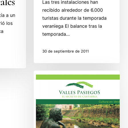
ales
Las tres instalaciones han
recibido alrededor de 6.000
tía a un
turistas durante la temporada
ió los
veraniega El balance tras la
ca
temporada…
30 de septiembre de 2011
El
Centro
de
Interpretación
del
Hombre
Pez