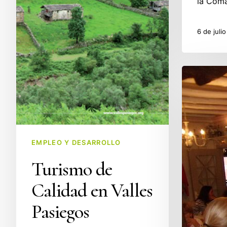
la Com
6 de juli
Valles
Pasiegos
destino
de
motoristas
EMPLEO Y DESARROLLO
de
diferentes
Turismo de
partes
Calidad en Valles
de
España
Pasiegos