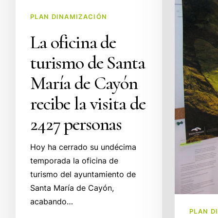
de
Turística
Cayón
PLAN DINAMIZACIÓN
con
recibe
4
La oficina de
la
nuevas
turismo de Santa
visita
contratacio
de
María de Cayón
2427
recibe la visita de
personas
2427 personas
Hoy ha cerrado su undécima
temporada la oficina de
turismo del ayuntamiento de
Santa María de Cayón,
acabando…
PLAN D