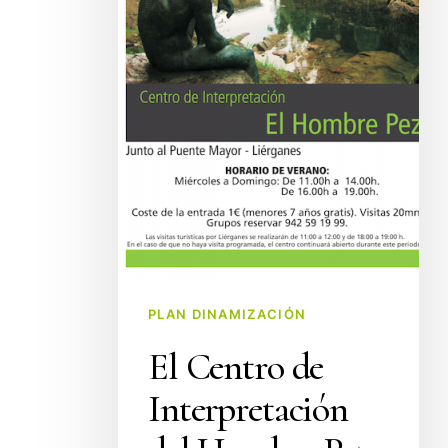
renueva
sus
horarios
PLAN DINAMIZACIÓN
El Centro de
Interpretación