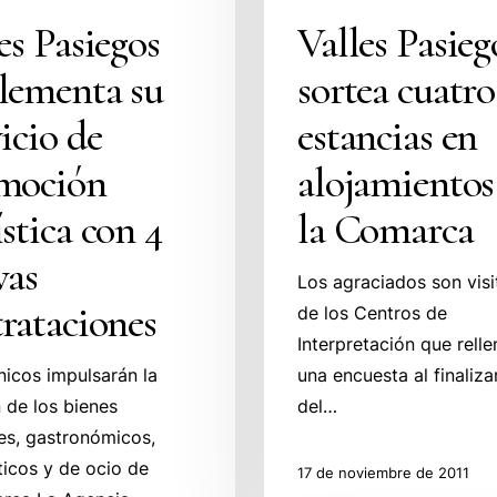
es Pasiegos
Valles Pasieg
lementa su
sortea cuatro
icio de
estancias en
moción
alojamientos
stica con 4
la Comarca
vas
Los agraciados son visi
rataciones
de los Centros de
Interpretación que rell
nicos impulsarán la
una encuesta al finalizar
n de los bienes
del…
les, gastronómicos,
sticos y de ocio de
17 de noviembre de 2011