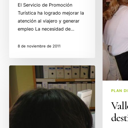
El Servicio de Promoción
Turística ha logrado mejorar la
atención al viajero y generar
empleo La necesidad de…
8 de noviembre de 2011
Valles
Pasiegos
renueva
PLAN D
su
web
Vall
y
dest
se
apunta