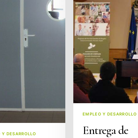
Sociosanitaria
2010-
2011
EMPLEO Y DESARROLLO
Entrega de
 Y DESARROLLO