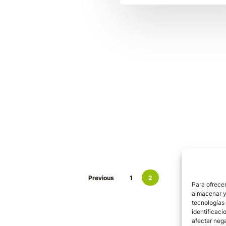
Previous
1
2
Para ofrecer
almacenar y/
tecnologías
identificaci
afectar nega