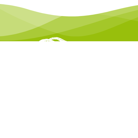
Agencia de Desarrollo Comarcal Pisueña, Pas
Miera
Pza. Jacobo Roldan Losada nº1 2º planta
39640 Villacarriedo - CANTABRIA
agencia@vallespasiegos.org