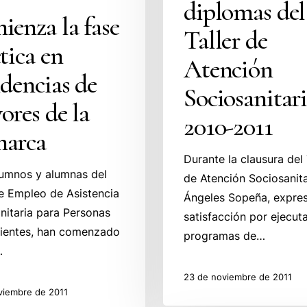
diplomas del
enza la fase
Taller de
tica en
Atención
dencias de
Sociosanitar
res de la
2010-2011
arca
Durante la clausura del 
lumnos y alumnas del
de Atención Sociosanita
de Empleo de Asistencia
Ángeles Sopeña, expre
nitaria para Personas
satisfacción por ejecut
ientes, han comenzado
programas de…
…
23 de noviembre de 2011
viembre de 2011