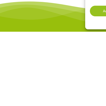
A
VA
 y
Mancomunidad de los Valles Pasiegos
Pza. Jacobo Roldan Losada nº1 2º planta
VA
39640 Villacarriedo - CANTABRIA
VA
info@vallespasiegos.org
P
SE
AV