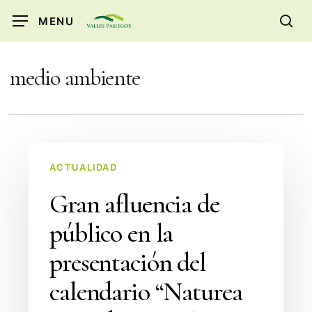
Skip
MENU
to
sea
main
content
medio ambiente
Gran
ACTUALIDAD
afluencia
de
Gran afluencia de
público
público en la
en
la
presentación del
presentación
calendario “Naturea
del
calendario