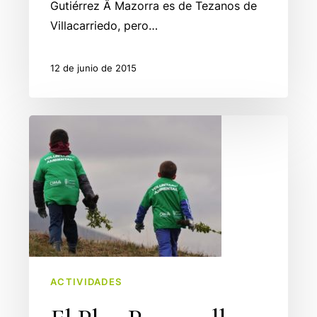
Gutiérrez Â Mazorra es de Tezanos de
Villacarriedo, pero…
12 de junio de 2015
El
Plan
Provoca
llega
a
Vega
de
Pas
ACTIVIDADES