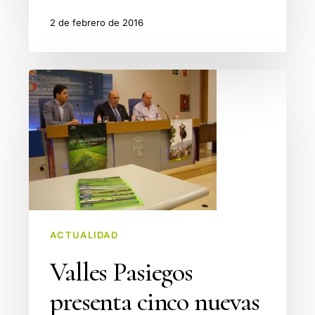
2 de febrero de 2016
Valles
Pasiegos
presenta
cinco
nuevas
Guía
Temáticas
para
conocer
ACTUALIDAD
la
Valles Pasiegos
comarca
presenta cinco nuevas