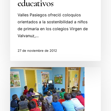
educativos
Valles Pasiegos ofreció coloquios
orientados a la sostenibilidad a niños
de primaria en los colegios Virgen de
Valvanuz,…
27 de noviembre de 2012
Continúa
el
programa
“Ecosistemas
en
las