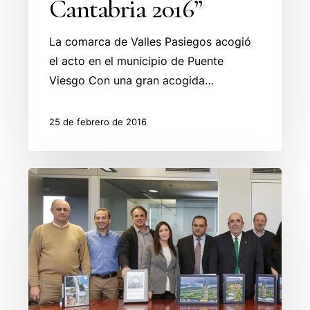
Cantabria 2016”
“Naturea
Cantabria
La comarca de Valles Pasiegos acogió
2016”
el acto en el municipio de Puente
Viesgo Con una gran acogida…
25 de febrero de 2016
Valles
Pasiegos
presenta
su
Plan
Estratégico
junto