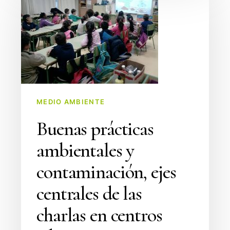
prácticas
ambientales
y
contaminación,
ejes
centrales
de
las
MEDIO AMBIENTE
charlas
Buenas prácticas
en
ambientales y
centros
educativos
contaminación, ejes
centrales de las
charlas en centros