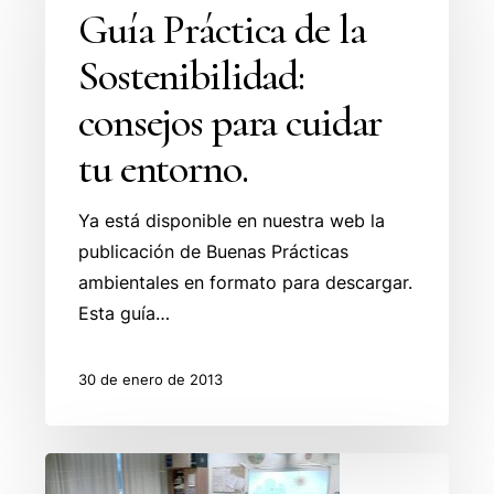
de
Guía Práctica de la
la
Sostenibilidad:
Sostenibilidad:
consejos
consejos para cuidar
para
tu entorno.
cuidar
tu
Ya está disponible en nuestra web la
entorno.
publicación de Buenas Prácticas
ambientales en formato para descargar.
Esta guía…
30 de enero de 2013
Buenas