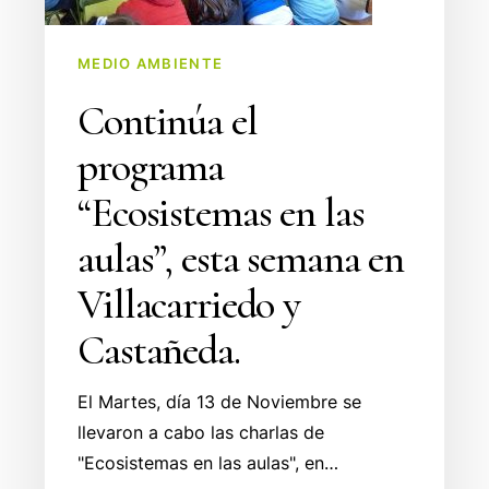
aulas”,
esta
semana
MEDIO AMBIENTE
en
Continúa el
Villacarriedo
programa
y
Castañeda.
“Ecosistemas en las
aulas”, esta semana en
Villacarriedo y
Castañeda.
El Martes, día 13 de Noviembre se
llevaron a cabo las charlas de
"Ecosistemas en las aulas", en…