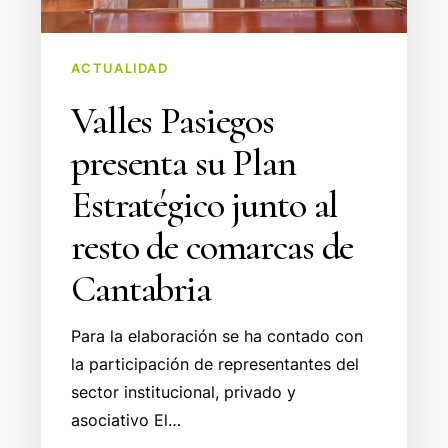
al
resto
de
ACTUALIDAD
comarcas
Valles Pasiegos
de
Cantabria
presenta su Plan
Estratégico junto al
resto de comarcas de
Cantabria
Para la elaboración se ha contado con
la participación de representantes del
sector institucional, privado y
asociativo El…