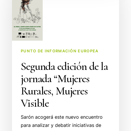
de
la
jornada
“Mujeres
Rurales,
Mujeres
Visible
PUNTO DE INFORMACIÓN EUROPEA
Segunda edición de la
jornada “Mujeres
Rurales, Mujeres
Visible
Sarón acogerá este nuevo encuentro
para analizar y debatir iniciativas de