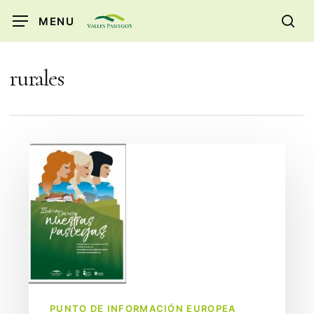
Skip
MENU
to
sea
main
content
rurales
¡El
concurso
Nuestras
Pasiegas
está
de
vuelta!
PUNTO DE INFORMACIÓN EUROPEA