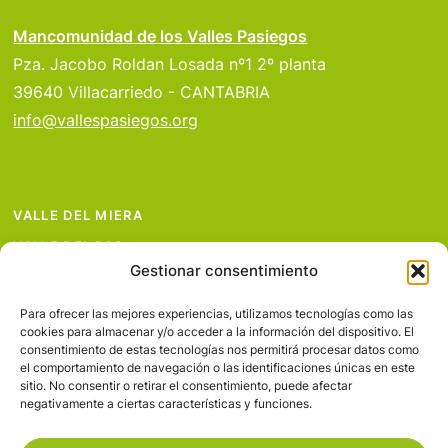
Mancomunidad de los Valles Pasiegos
Pza. Jacobo Roldan Losada nº1 2º planta
39640 Villacarriedo - CANTABRIA
info@vallespasiegos.org
VALLE DEL MIERA
VALLE DEL PAS
Gestionar consentimiento
VALLE DEL PISUEÑA
PROYECTOS
Para ofrecer las mejores experiencias, utilizamos tecnologías como las
cookies para almacenar y/o acceder a la información del dispositivo. El
SERVICIOS
consentimiento de estas tecnologías nos permitirá procesar datos como
el comportamiento de navegación o las identificaciones únicas en este
AVISO LEGAL
sitio. No consentir o retirar el consentimiento, puede afectar
negativamente a ciertas características y funciones.