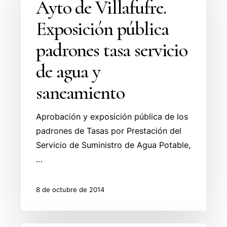
Ayto de Villafufre.
Exposición
Exposición pública
pública
padrones
padrones tasa servicio
tasa
de agua y
servicio
de
saneamiento
agua
y
Aprobación y exposición pública de los
saneamiento
padrones de Tasas por Prestación del
Servicio de Suministro de Agua Potable,
…
8 de octubre de 2014