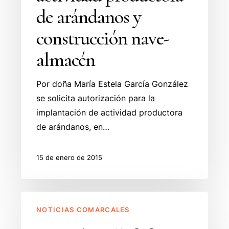
productora
de arándanos y
de
arándanos
construcción nave-
y
almacén
construcción
nave-
Por doña María Estela García González
almacén
se solicita autorización para la
implantación de actividad productora
de arándanos, en…
15 de enero de 2015
Ayto
NOTICIAS COMARCALES
de
Villafufre.