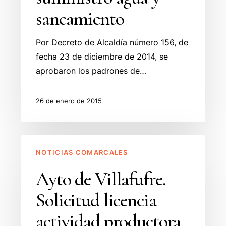
agua
saneamiento
y
saneamiento
Por Decreto de Alcaldía número 156, de
fecha 23 de diciembre de 2014, se
aprobaron los padrones de…
26 de enero de 2015
Ayto
NOTICIAS COMARCALES
de
Villafufre.
Ayto de Villafufre.
Solicitud
Solicitud licencia
licencia
actividad
actividad productora