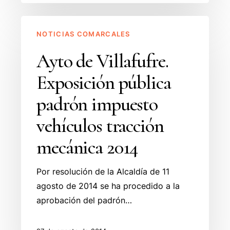
Ayto
NOTICIAS COMARCALES
de
Villafufre.
Ayto de Villafufre.
Exposición
Exposición pública
pública
padrón
padrón impuesto
impuesto
vehículos tracción
vehículos
tracción
mecánica 2014
mecánica
2014
Por resolución de la Alcaldía de 11
agosto de 2014 se ha procedido a la
aprobación del padrón…