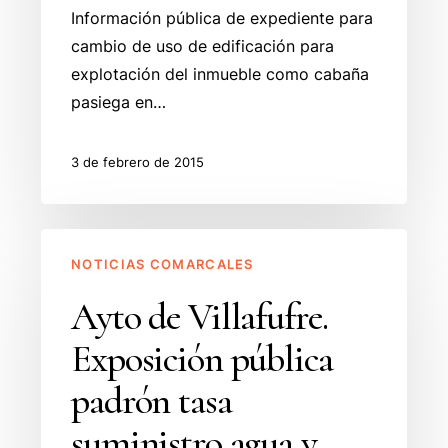
Información pública de expediente para
edificación.
cambio de uso de edificación para
explotación del inmueble como cabaña
pasiega en…
3 de febrero de 2015
Ayto
NOTICIAS COMARCALES
de
Villafufre.
Ayto de Villafufre.
Exposición
Exposición pública
pública
padrón
padrón tasa
tasa
suministro agua y
suministro