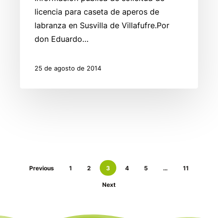
Susvilla.
licencia para caseta de aperos de
labranza en Susvilla de Villafufre.Por
don Eduardo…
25 de agosto de 2014
Previous
1
2
3
4
5
…
11
Next