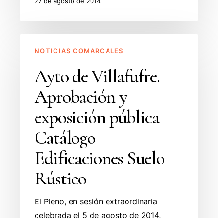
27 de agosto de 2014
Ayto
NOTICIAS COMARCALES
de
Villafufre.
Ayto de Villafufre.
Aprobación
Aprobación y
y
exposición
exposición pública
pública
Catálogo
Catálogo
Edificaciones
Edificaciones Suelo
Suelo
Rústico
Rústico
El Pleno, en sesión extraordinaria
celebrada el 5 de agosto de 2014,