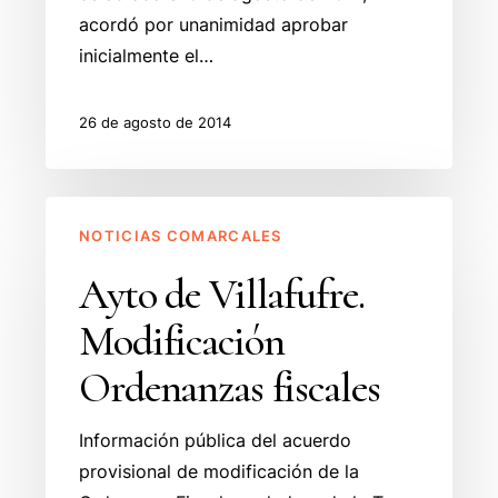
acordó por unanimidad aprobar
inicialmente el…
26 de agosto de 2014
Ayto
NOTICIAS COMARCALES
de
Villafufre.
Ayto de Villafufre.
Modificación
Modificación
Ordenanzas
fiscales
Ordenanzas fiscales
Información pública del acuerdo
provisional de modificación de la