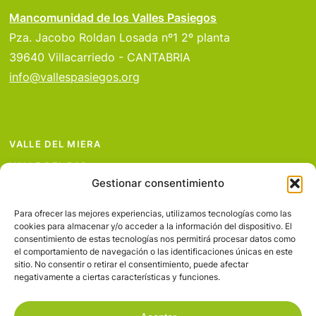
Mancomunidad de los Valles Pasiegos
Pza. Jacobo Roldan Losada nº1 2º planta
39640 Villacarriedo - CANTABRIA
info@vallespasiegos.org
VALLE DEL MIERA
VALLE DEL PAS
Gestionar consentimiento
VALLE DEL PISUEÑA
PROYECTOS
Para ofrecer las mejores experiencias, utilizamos tecnologías como las
cookies para almacenar y/o acceder a la información del dispositivo. El
SERVICIOS
consentimiento de estas tecnologías nos permitirá procesar datos como
el comportamiento de navegación o las identificaciones únicas en este
AVISO LEGAL
sitio. No consentir o retirar el consentimiento, puede afectar
negativamente a ciertas características y funciones.