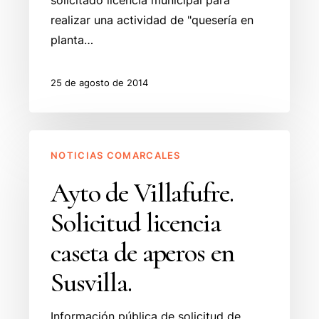
solicitado licencia municipal para
realizar una actividad de "quesería en
planta…
25 de agosto de 2014
Ayto
NOTICIAS COMARCALES
de
Villafufre.
Ayto de Villafufre.
Solicitud
Solicitud licencia
licencia
caseta
caseta de aperos en
de
Susvilla.
aperos
en
Información pública de solicitud de