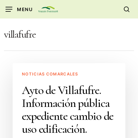
Skip
MENU
to
sea
main
content
villafufre
Ayto
NOTICIAS COMARCALES
de
Villafufre.
Ayto de Villafufre.
Información
Información pública
pública
expediente
expediente cambio de
cambio
uso edificación.
de
uso