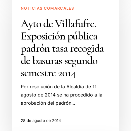
Ayto
NOTICIAS COMARCALES
de
Villafufre.
Ayto de Villafufre.
Exposición
Exposición pública
pública
padrón
padrón tasa recogida
tasa
de basuras segundo
recogida
de
semestre 2014
basuras
segundo
Por resolución de la Alcaldía de 11
semestre
agosto de 2014 se ha procedido a la
2014
aprobación del padrón…
28 de agosto de 2014