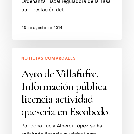
Ordenanza Fiscal reguladora de la Tasa
por Prestación del…
26 de agosto de 2014
Ayto
NOTICIAS COMARCALES
de
Villafufre.
Ayto de Villafufre.
Información
Información pública
pública
licencia
licencia actividad
actividad
quesería en Escobedo.
quesería
en
Por doña Lucía Alberdi López se ha
Escobedo.