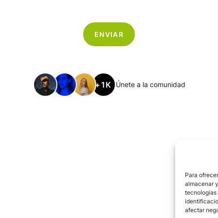
+1K
Únete a la comunidad
Para ofrecer
almacenar y/
tecnologías
identificaci
afectar nega