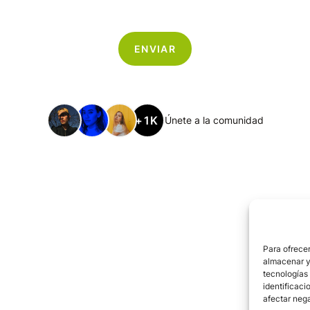
+1K
Únete a la comunidad
Para ofrecer
almacenar y/
tecnologías
identificaci
afectar nega