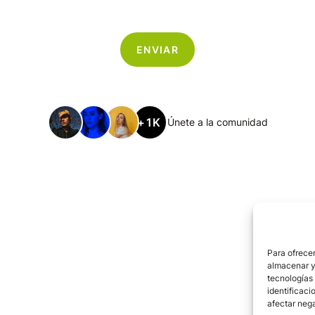
+1K
Únete a la comunidad
Para ofrecer
almacenar y/
tecnologías
identificaci
afectar nega