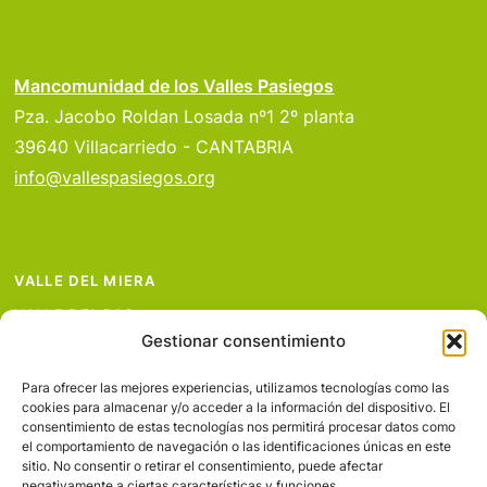
Mancomunidad de los Valles Pasiegos
Pza. Jacobo Roldan Losada nº1 2º planta
39640 Villacarriedo - CANTABRIA
info@vallespasiegos.org
VALLE DEL MIERA
VALLE DEL PAS
Gestionar consentimiento
VALLE DEL PISUEÑA
PROYECTOS
Para ofrecer las mejores experiencias, utilizamos tecnologías como las
cookies para almacenar y/o acceder a la información del dispositivo. El
SERVICIOS
consentimiento de estas tecnologías nos permitirá procesar datos como
el comportamiento de navegación o las identificaciones únicas en este
AVISO LEGAL
sitio. No consentir o retirar el consentimiento, puede afectar
negativamente a ciertas características y funciones.