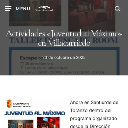
Skip
MENU
to
sea
main
content
Actividades «Juventud al Máximo»
en Villacarriedo
23 de octubre de 2025
Ahora en Santiurde de
Toranzo dentro del
programa organizado
desde la Dirección