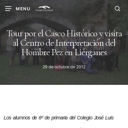
Skip
MENU
to
sea
main
content
Tour por el Casco Histórico y visita
al Centro de Interpretación del
Hombre Pez en Liérganes
29 de octubre de 2012
Los alumnos de 6º de primaria del Colegio José Luis