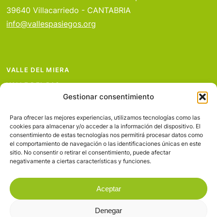
39640 Villacarriedo - CANTABRIA
info@vallespasiegos.org
VALLE DEL MIERA
VALLE DEL PAS
Gestionar consentimiento
VALLE DEL PISUEÑA
PROYECTOS
Para ofrecer las mejores experiencias, utilizamos tecnologías como las
cookies para almacenar y/o acceder a la información del dispositivo. El
SERVICIOS
consentimiento de estas tecnologías nos permitirá procesar datos como
el comportamiento de navegación o las identificaciones únicas en este
AVISO LEGAL
sitio. No consentir o retirar el consentimiento, puede afectar
negativamente a ciertas características y funciones.
Aceptar
Denegar
© 2026 Valles Pasiegos.