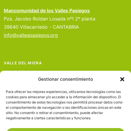
Mancomunidad de los Valles Pasiegos
Pza. Jacobo Roldan Losada nº1 2º planta
39640 Villacarriedo - CANTABRIA
info@vallespasiegos.org
VALLE DEL MIERA
VALLE DEL PAS
Gestionar consentimiento
VALLE DEL PISUEÑA
PROYECTOS
Para ofrecer las mejores experiencias, utilizamos tecnologías como las
cookies para almacenar y/o acceder a la información del dispositivo. El
SERVICIOS
consentimiento de estas tecnologías nos permitirá procesar datos como
el comportamiento de navegación o las identificaciones únicas en este
AVISO LEGAL
sitio. No consentir o retirar el consentimiento, puede afectar
negativamente a ciertas características y funciones.