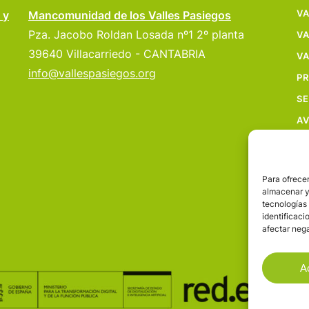
VA
 y
Mancomunidad de los Valles Pasiegos
Pza. Jacobo Roldan Losada nº1 2º planta
VA
39640 Villacarriedo - CANTABRIA
VA
info@vallespasiegos.org
P
SE
AV
Para ofrecer
almacenar y/
tecnologías
identificaci
afectar nega
A