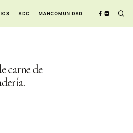
se
FACEBOOK
FLICKR
CIOS
ADC
MANCOMUNIDAD
e carne de
dería.