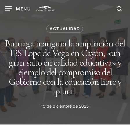
Skip
MENU
to
sea
main
content
ACTUALIDAD
Buruaga inaugura la ampliación del
IES Lope de Vega en Cayón, «un
gran salto en calidad educativa» y
ejemplo del compromiso del
Gobierno con la educación libre y
plural
15 de diciembre de 2025