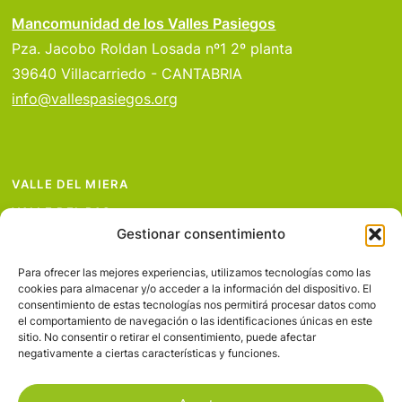
Mancomunidad de los Valles Pasiegos
Pza. Jacobo Roldan Losada nº1 2º planta
39640 Villacarriedo - CANTABRIA
info@vallespasiegos.org
VALLE DEL MIERA
VALLE DEL PAS
Gestionar consentimiento
VALLE DEL PISUEÑA
PROYECTOS
Para ofrecer las mejores experiencias, utilizamos tecnologías como las
cookies para almacenar y/o acceder a la información del dispositivo. El
SERVICIOS
consentimiento de estas tecnologías nos permitirá procesar datos como
el comportamiento de navegación o las identificaciones únicas en este
AVISO LEGAL
sitio. No consentir o retirar el consentimiento, puede afectar
negativamente a ciertas características y funciones.