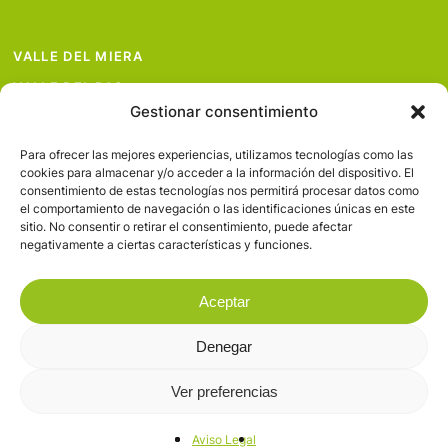
VALLE DEL MIERA
VALLE DEL PAS
Gestionar consentimiento
VALLE DEL PISUEÑA
PROYECTOS
Para ofrecer las mejores experiencias, utilizamos tecnologías como las
cookies para almacenar y/o acceder a la información del dispositivo. El
SERVICIOS
consentimiento de estas tecnologías nos permitirá procesar datos como
el comportamiento de navegación o las identificaciones únicas en este
AVISO LEGAL
sitio. No consentir o retirar el consentimiento, puede afectar
negativamente a ciertas características y funciones.
Aceptar
Denegar
© 2026 Valles Pasiegos.
Ver preferencias
facebook
flickr
Aviso Legal