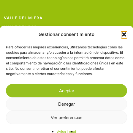
VALLE DEL MIERA
VALLE DEL PAS
Gestionar consentimiento
VALLE DEL PISUEÑA
PROYECTOS
Para ofrecer las mejores experiencias, utilizamos tecnologías como las
cookies para almacenar y/o acceder a la información del dispositivo. El
SERVICIOS
consentimiento de estas tecnologías nos permitirá procesar datos como
el comportamiento de navegación o las identificaciones únicas en este
AVISO LEGAL
sitio. No consentir o retirar el consentimiento, puede afectar
negativamente a ciertas características y funciones.
Aceptar
Denegar
© 2026 Valles Pasiegos.
Ver preferencias
facebook
flickr
Aviso Legal