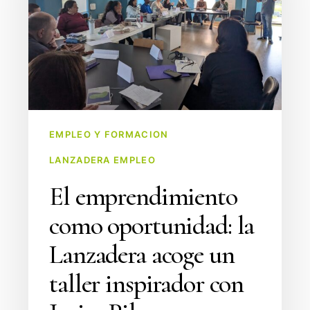
la
Lanzadera
acoge
un
taller
inspirador
con
EMPLEO Y FORMACION
Javier
LANZADERA EMPLEO
Pila
El emprendimiento
como oportunidad: la
Lanzadera acoge un
taller inspirador con