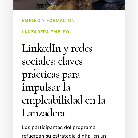
empleabilidad
en
EMPLEO Y FORMACION
la
LANZADERA EMPLEO
Lanzadera
LinkedIn y redes
sociales: claves
prácticas para
impulsar la
empleabilidad en la
Lanzadera
Los participantes del programa
refuerzan su estrategia digital en un