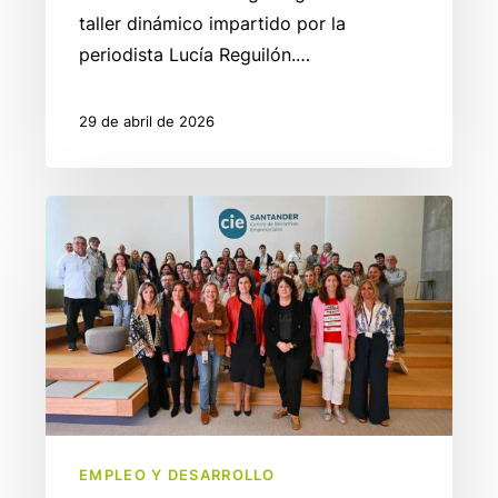
taller dinámico impartido por la
periodista Lucía Reguilón.…
29 de abril de 2026
La
Lanzadera
impulsa
el
emprendimiento
con
una
jornada
formativa
EMPLEO Y DESARROLLO
en