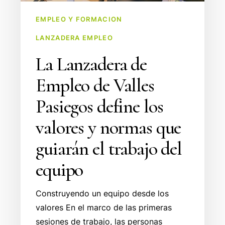
y
EMPLEO Y FORMACION
normas
LANZADERA EMPLEO
que
guiarán
La Lanzadera de
el
Empleo de Valles
trabajo
del
Pasiegos define los
equipo
valores y normas que
guiarán el trabajo del
equipo
Construyendo un equipo desde los
valores En el marco de las primeras
sesiones de trabajo, las personas