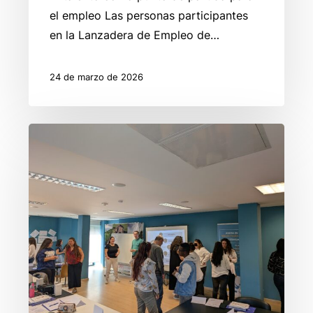
el empleo Las personas participantes
en la Lanzadera de Empleo de…
24 de marzo de 2026
La
Lanzadera
de
Empleo
de
Valles
Pasiegos
define
los
valores