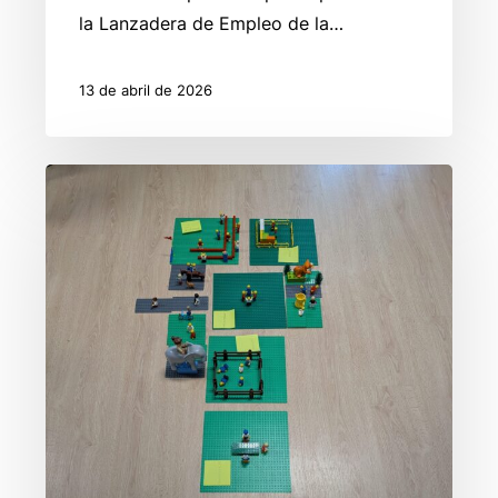
la Lanzadera de Empleo de la…
13 de abril de 2026
El
programa
de
empleo
impulsa
el
autoconocimiento
y
el
trabajo
en