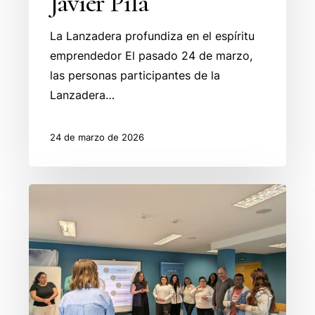
Javier Pila
La Lanzadera profundiza en el espíritu
emprendedor El pasado 24 de marzo,
las personas participantes de la
Lanzadera…
24 de marzo de 2026
La
Lanzadera
de
Valles
Pasiegos
profundiza
en