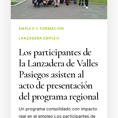
de
Valles
Pasiegos
asisten
EMPLEO Y FORMACION
al
LANZADERA EMPLEO
acto
Los participantes de
de
presentación
la Lanzadera de Valles
del
Pasiegos asisten al
programa
regional
acto de presentación
del programa regional
Un programa consolidado con impacto
real en el empleo Los participantes de