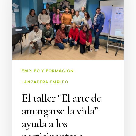
arte
de
amargarse
la
vida”
ayuda
a
los
EMPLEO Y FORMACION
participantes
LANZADERA EMPLEO
a
trabajar
El taller “El arte de
emociones
amargarse la vida”
y
creencias
ayuda a los
limitantes