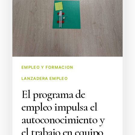
equipo
con
un
taller
de
LEGO®
Serious
Play
EMPLEO Y FORMACION
LANZADERA EMPLEO
El programa de
empleo impulsa el
autoconocimiento y
el trabajo en equipo