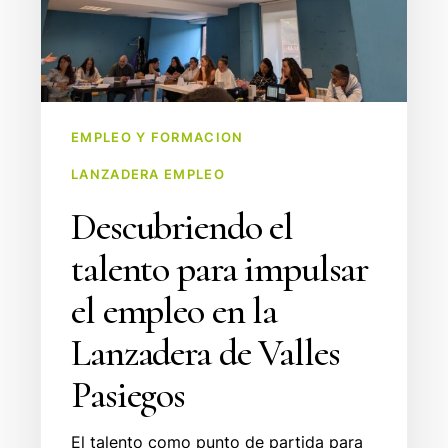
empleo
en
la
Lanzadera
de
EMPLEO Y FORMACION
Valles
LANZADERA EMPLEO
Pasiegos
Descubriendo el
talento para impulsar
el empleo en la
Lanzadera de Valles
Pasiegos
El talento como punto de partida para