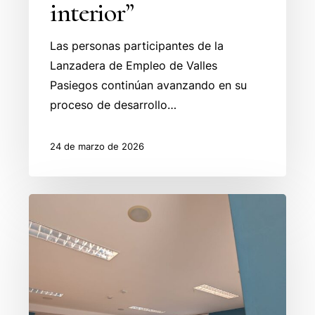
interior”
Las personas participantes de la
Lanzadera de Empleo de Valles
Pasiegos continúan avanzando en su
proceso de desarrollo…
24 de marzo de 2026
Descubriendo
el
talento
para
impulsar
el