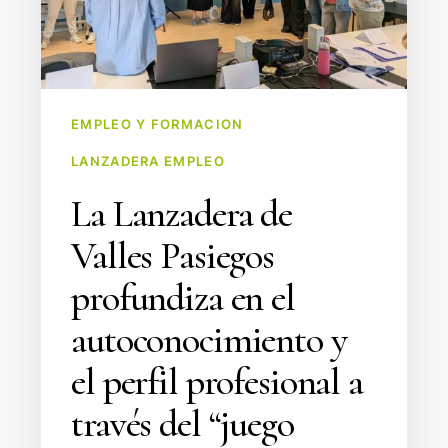
el
autoconocimiento
y
el
EMPLEO Y FORMACION
perfil
LANZADERA EMPLEO
profesional
a
La Lanzadera de
través
Valles Pasiegos
del
“juego
profundiza en el
interior”
autoconocimiento y
el perfil profesional a
través del “juego