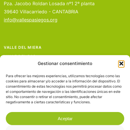
Pza. Jacobo Roldan Losada nº1 2º planta
39640 Villacarriedo - CANTABRIA
info@vallespasiegos.org
VALLE DEL MIERA
VALLE DEL PAS
Gestionar consentimiento
VALLE DEL PISUEÑA
PROYECTOS
Para ofrecer las mejores experiencias, utilizamos tecnologías como las
cookies para almacenar y/o acceder a la información del dispositivo. El
SERVICIOS
consentimiento de estas tecnologías nos permitirá procesar datos como
el comportamiento de navegación o las identificaciones únicas en este
AVISO LEGAL
sitio. No consentir o retirar el consentimiento, puede afectar
negativamente a ciertas características y funciones.
Aceptar