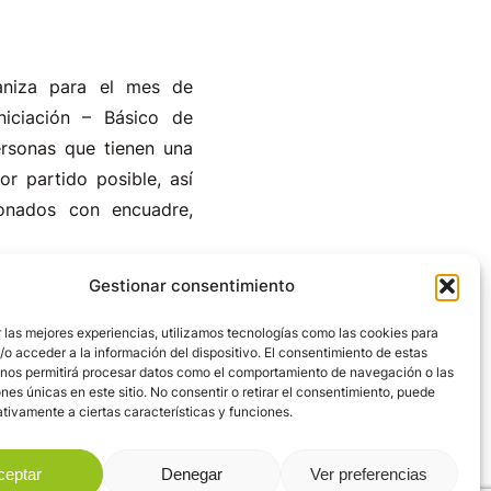
aniza para el mes de
iciación – Básico de
ersonas que tienen una
r partido posible, así
onados con encuadre,
Gestionar consentimiento
lará los días 7, 14, 21 y
1, en el mismo horario.
 las mejores experiencias, utilizamos tecnologías como las cookies para
o acceder a la información del dispositivo. El consentimiento de estas
ra digital compacta, o
 nos permitirá procesar datos como el comportamiento de navegación o las
nas y el coste será de
ones únicas en este sitio. No consentir o retirar el consentimiento, puede
tivamente a ciertas características y funciones.
ceptar
Denegar
Ver preferencias
 través de su Club de