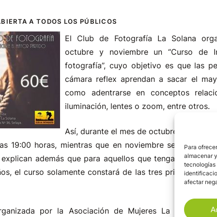
ABIERTA A TODOS LOS PÚBLICOS
El Club de Fotografía La Solana org
octubre y noviembre un “Curso de In
fotografía”, cuyo objetivo es que las p
cámara reflex aprendan a sacar el mayo
como adentrarse en conceptos relaci
iluminación, lentes o zoom, entre otros.
Así, durante el mes de octubre se desarrol
las 19:00 horas, mientras que en noviembre será el 4 y 1
Para ofrecer
almacenar y/
 explican además que para aquellos que tengan una cáma
tecnologías
s, el curso solamente constará de las tres primeras sema
identificaci
afectar nega
A
 organizada por la Asociación de Mujeres La Solana, a