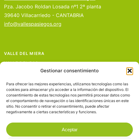
Pza. Jacobo Roldan Losada nº1 2º planta
39640 Villacarriedo - CANTABRIA
info@vallespasiegos.org
VALLE DEL MIERA
VALLE DEL PAS
Gestionar consentimiento
VALLE DEL PISUEÑA
PROYECTOS
Para ofrecer las mejores experiencias, utilizamos tecnologías como las
cookies para almacenar y/o acceder a la información del dispositivo. El
SERVICIOS
consentimiento de estas tecnologías nos permitirá procesar datos como
el comportamiento de navegación o las identificaciones únicas en este
AVISO LEGAL
sitio. No consentir o retirar el consentimiento, puede afectar
negativamente a ciertas características y funciones.
Aceptar