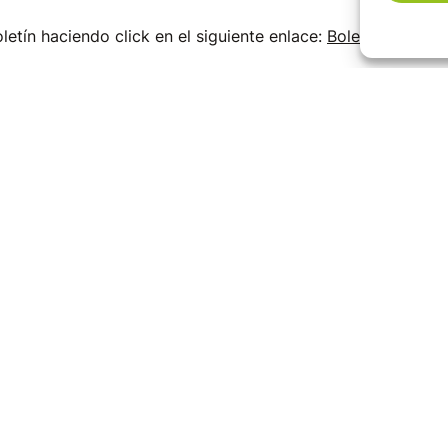
etín haciendo click en el siguiente enlace:
Boletín EuroCul
Europa
Juventud