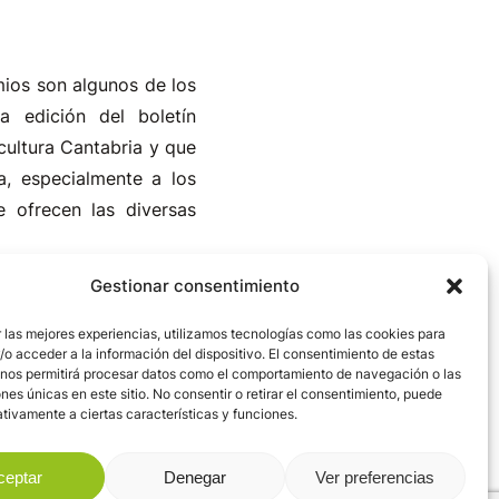
mios son algunos de los
a edición del boletín
cultura Cantabria y que
a, especialmente a los
e ofrecen las diversas
Gestionar consentimiento
cursos que en muchos
 Europeo Carlomagno de
 las mejores experiencias, utilizamos tecnologías como las cookies para
o acceder a la información del dispositivo. El consentimiento de estas
 faciliten modelos de
 nos permitirá procesar datos como el comportamiento de navegación o las
ones únicas en este sitio. No consentir o retirar el consentimiento, puede
tivamente a ciertas características y funciones.
n se puede escribir a
ceptar
Denegar
Ver preferencias