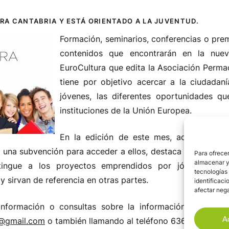
RA CANTABRIA Y ESTÁ ORIENTADO A LA JUVENTUD.
Formación, seminarios, conferencias o pre
contenidos que encontrarán en la nuev
EuroCultura que edita la Asociación Perma
tiene por objetivo acercar a la ciudadaní
jóvenes, las diferentes oportunidades qu
instituciones de la Unión Europea.
En la edición de este mes, además de 
 una subvención para acceder a ellos, destaca el Premio
Para ofrecer
almacenar y/
tingue a los proyectos emprendidos por jóvenes que
tecnologías
 sirvan de referencia en otras partes.
identificaci
afectar nega
nformación o consultas sobre la información del boletí
A
a@gmail.com
o también llamando al teléfono 636 231 390.