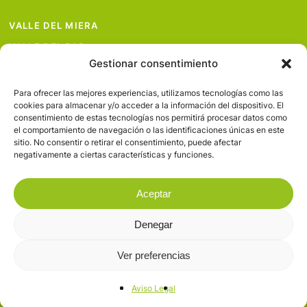
VALLE DEL MIERA
VALLE DEL PAS
Gestionar consentimiento
VALLE DEL PISUEÑA
PROYECTOS
Para ofrecer las mejores experiencias, utilizamos tecnologías como las
cookies para almacenar y/o acceder a la información del dispositivo. El
SERVICIOS
consentimiento de estas tecnologías nos permitirá procesar datos como
el comportamiento de navegación o las identificaciones únicas en este
AVISO LEGAL
sitio. No consentir o retirar el consentimiento, puede afectar
negativamente a ciertas características y funciones.
Aceptar
Denegar
© 2026 Valles Pasiegos.
Ver preferencias
facebook
flickr
Aviso Legal