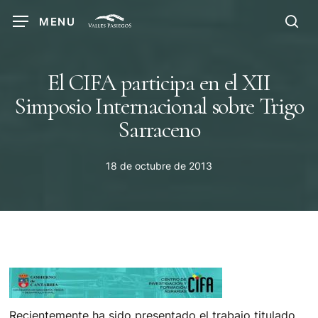
Skip
MENU
to
sea
main
content
El CIFA participa en el XII
Simposio Internacional sobre Trigo
Sarraceno
18 de octubre de 2013
Recientemente ha sido presentado el trabajo titulado