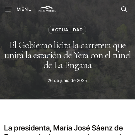
Skip
MENU
to
sea
main
content
ACTUALIDAD
El Gobierno licita la carretera que
unirá la estación de Yera con el túnel
de La Engaña
26 de junio de 2025
La presidenta, María José Sáenz de