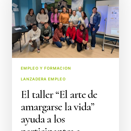
arte
de
amargarse
la
vida”
ayuda
a
los
EMPLEO Y FORMACION
participantes
LANZADERA EMPLEO
a
trabajar
El taller “El arte de
emociones
amargarse la vida”
y
creencias
ayuda a los
limitantes