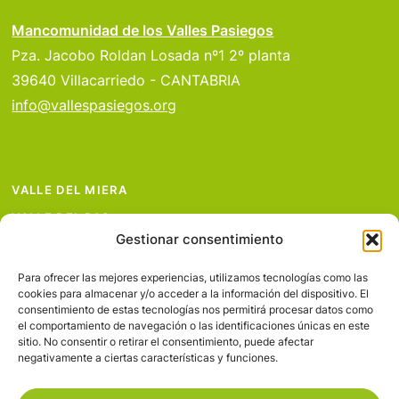
Mancomunidad de los Valles Pasiegos
Pza. Jacobo Roldan Losada nº1 2º planta
39640 Villacarriedo - CANTABRIA
info@vallespasiegos.org
VALLE DEL MIERA
VALLE DEL PAS
Gestionar consentimiento
VALLE DEL PISUEÑA
PROYECTOS
Para ofrecer las mejores experiencias, utilizamos tecnologías como las
cookies para almacenar y/o acceder a la información del dispositivo. El
SERVICIOS
consentimiento de estas tecnologías nos permitirá procesar datos como
el comportamiento de navegación o las identificaciones únicas en este
AVISO LEGAL
sitio. No consentir o retirar el consentimiento, puede afectar
negativamente a ciertas características y funciones.