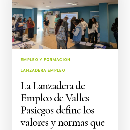
de
Valles
Pasiegos
define
los
valores
y
EMPLEO Y FORMACION
normas
LANZADERA EMPLEO
que
guiarán
La Lanzadera de
el
Empleo de Valles
trabajo
del
Pasiegos define los
equipo
valores y normas que