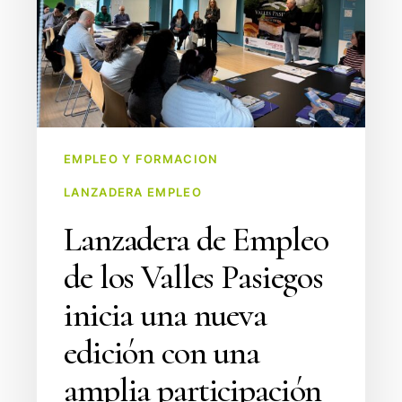
Valles
Pasiegos
inicia
una
nueva
edición
EMPLEO Y FORMACION
con
LANZADERA EMPLEO
una
amplia
Lanzadera de Empleo
participación
de los Valles Pasiegos
inicia una nueva
edición con una
amplia participación