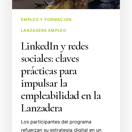
empleabilidad
en
EMPLEO Y FORMACION
la
LANZADERA EMPLEO
Lanzadera
LinkedIn y redes
sociales: claves
prácticas para
impulsar la
empleabilidad en la
Lanzadera
Los participantes del programa
refuerzan su estrategia digital en un