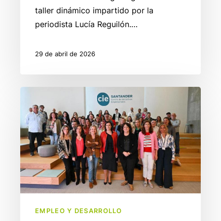
taller dinámico impartido por la
periodista Lucía Reguilón.…
29 de abril de 2026
La
Lanzadera
impulsa
el
emprendimiento
con
una
jornada
formativa
EMPLEO Y DESARROLLO
en