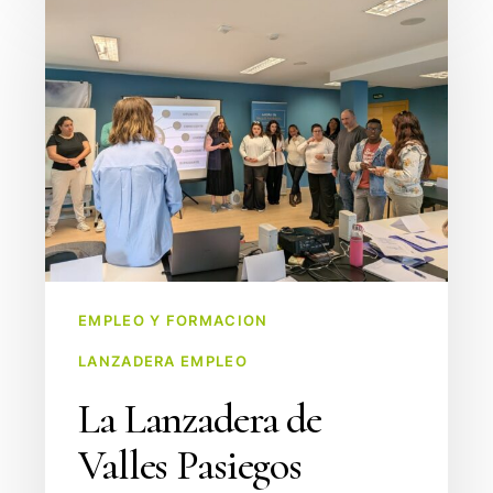
Lanzadera
de
Valles
Pasiegos
profundiza
en
el
autoconocimiento
y
el
EMPLEO Y FORMACION
perfil
LANZADERA EMPLEO
profesional
a
La Lanzadera de
través
Valles Pasiegos
del
“juego