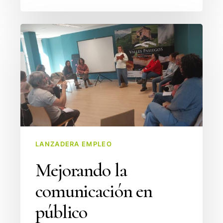
Mejorando
la
comunicación
en
público
LANZADERA EMPLEO
Mejorando la
comunicación en
público