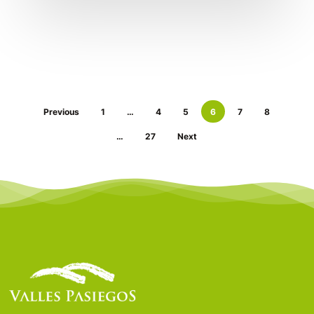
Previous
1
…
4
5
6
7
8
…
27
Next