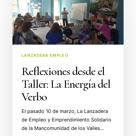
desde
el
Taller:
La
Energía
del
LANZADERA EMPLEO
Verbo
Reflexiones desde el
Taller: La Energía del
Verbo
El pasado 10 de marzo, La Lanzadera
de Empleo y Emprendimiento Solidario
de la Mancomunidad de los Valles…