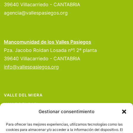
39640 Villacarriedo - CANTABRIA
agencia@vallespasiegos.org
Mancomunidad de los Valles Pasiegos
Pza. Jacobo Roldan Losada nº1 2º planta
39640 Villacarriedo - CANTABRIA
info@vallespasiegos.org
VALLE DEL MIERA
VALLE DEL PAS
Gestionar consentimiento
VALLE DEL PISUEÑA
PROYECTOS
Para ofrecer las mejores experiencias, utilizamos tecnologías como las
cookies para almacenar y/o acceder a la información del dispositivo. El
SERVICIOS