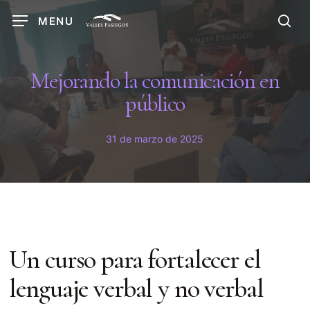
Skip
MENU
to
sea
main
content
Mejorando la comunicación en
público
31 de marzo de 2025
Un curso para fortalecer el
lenguaje verbal y no verbal