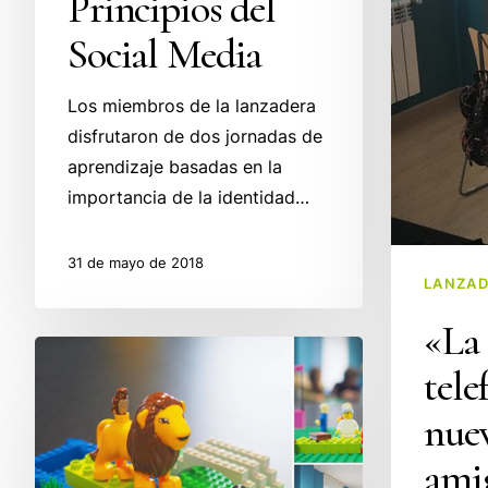
Principios del
Social Media
Los miembros de la lanzadera
disfrutaron de dos jornadas de
aprendizaje basadas en la
importancia de la identidad…
31 de mayo de 2018
LANZAD
«La 
Taller
tele
Lego
Serious
nue
Play.
ami