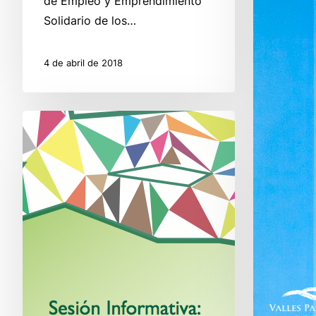
de Empleo y Emprendimiento
Solidario de los…
4 de abril de 2018
Sesión
Informativa
I
Lanzadera
de
Empleo
de
los
Valles
Pasiegos