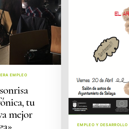
ERA EMPLEO
sonrisa
fónica, tu
va mejor
ga»
EMPLEO Y DESARROLLO