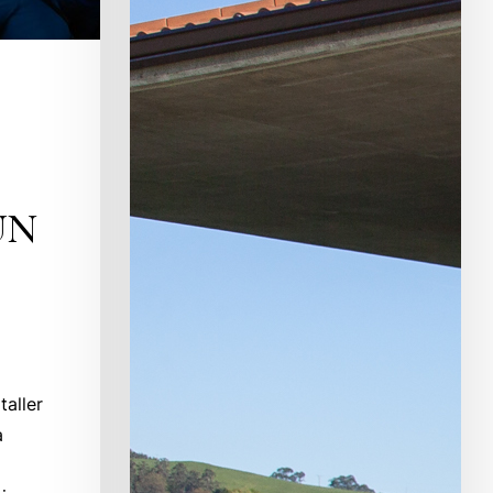
UN
taller
a