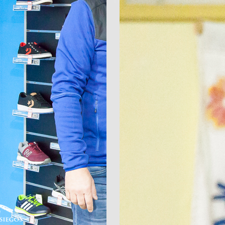
Lourdes
Ansoñan
Saiz.