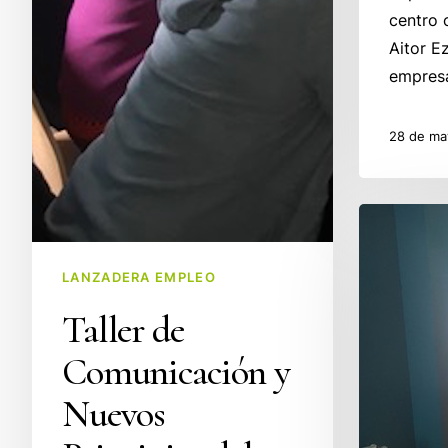
centro c
Aitor E
empres
28 de ma
«La
sonrisa
telefónica,
LANZADERA EMPLEO
tu
Taller de
nueva
mejor
Comunicación y
amiga»
Nuevos