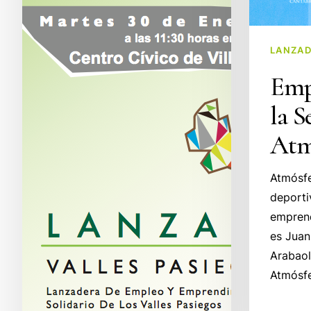
LANZAD
Emp
la 
Atm
Atmósfe
deporti
empren
es Juan
Arabaol
Atmósf