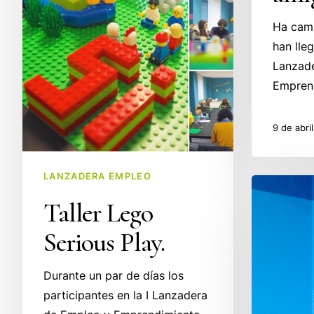
Ha camb
han lle
Lanzad
Empren
9 de abri
LANZADERA EMPLEO
Emprended
Taller Lego
de
la
Serious Play.
Semana.
Atmósfera
Durante un par de días los
Sport.
participantes en la I Lanzadera