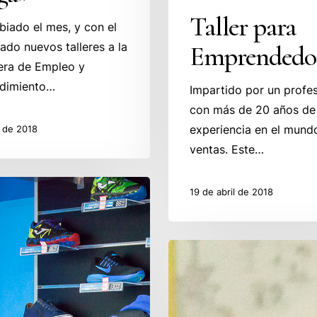
Taller para
iado el mes, y con el
gado nuevos talleres a la
Emprendedor
era de Empleo y
dimiento…
Impartido por un profes
con más de 20 años de
experiencia en el mund
l de 2018
ventas. Este…
or
19 de abril de 2018
Emprendedor
de
la
Semana.