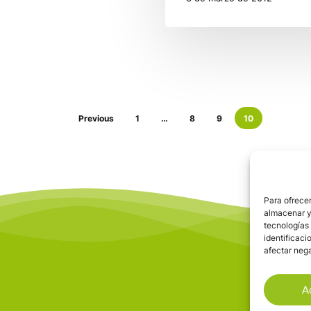
Previous
1
…
8
9
10
Para ofrecer
almacenar y/
tecnologías
identificaci
afectar nega
A