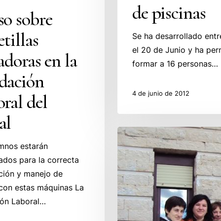
de piscinas
so sobre
etillas
Se ha desarrollado entre
el 20 de Junio y ha per
adoras en la
formar a 16 personas…
dación
4 de junio de 2012
ral del
al
Presentado
mnos estarán
un
ados para la correcta
proyecto
ción y manejo de
para
con estas máquinas La
la
ión Laboral…
Atención
Sociosanitaria