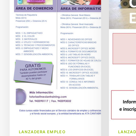
autónomos
Laboral
en
del
Nexian
Metal
LANZADERA EMPLEO
LANZAD