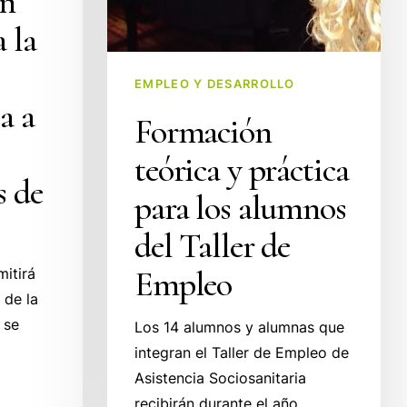
un
 la
EMPLEO Y DESARROLLO
a a
Formación
teórica y práctica
s de
para los alumnos
del Taller de
Empleo
mitirá
 de la
 se
Los 14 alumnos y alumnas que
integran el Taller de Empleo de
Asistencia Sociosanitaria
recibirán durante el año…