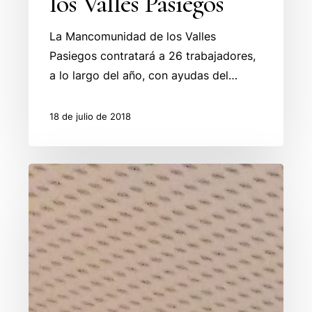
los Valles Pasiegos
La Mancomunidad de los Valles
Pasiegos contratará a 26 trabajadores,
a lo largo del año, con ayudas del…
18 de julio de 2018
La
Agencia
de
Desarrollo
Comarcal
pone
en
marcha