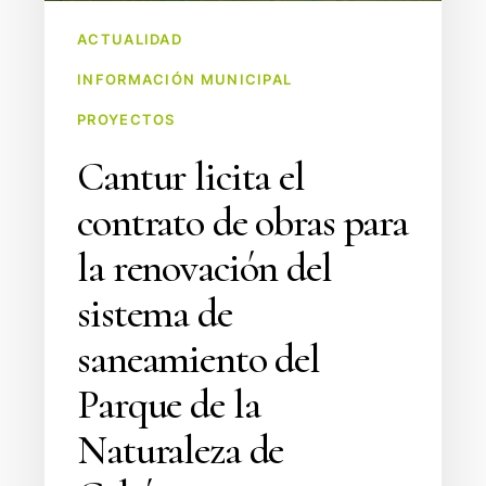
del
ACTUALIDAD
sistema
INFORMACIÓN MUNICIPAL
de
saneamiento
PROYECTOS
del
Cantur licita el
Parque
de
contrato de obras para
la
la renovación del
Naturaleza
de
sistema de
Cabárceno
saneamiento del
por
un
Parque de la
importe
Naturaleza de
cercano
a