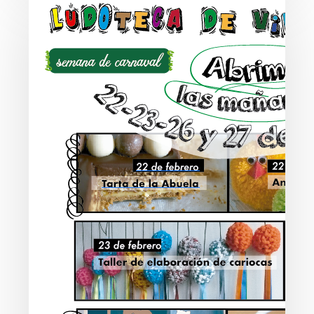
el
proyecto
Animación
sociocultural
Valles
Pasiegos