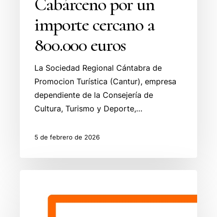
Cabárceno por un
800.000
importe cercano a
euros
800.000 euros
La Sociedad Regional Cántabra de
Promocion Turística (Cantur), empresa
dependiente de la Consejería de
Cultura, Turismo y Deporte,…
5 de febrero de 2026
Obras
y
Servicios
Interés