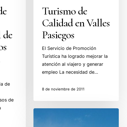
de
Turismo de
Calidad en Valles
l de
Pasiegos
os
El Servicio de Promoción
n
Turística ha logrado mejorar la
atención al viajero y generar
empleo La necesidad de…
da de
8 de noviembre de 2011
rsos de
a
El
Románico