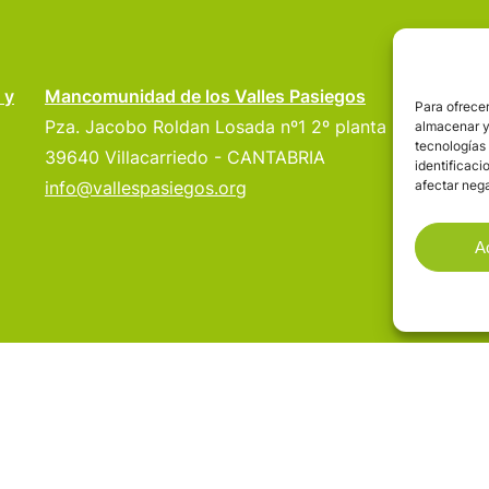
VA
 y
Mancomunidad de los Valles Pasiegos
Para ofrecer
Pza. Jacobo Roldan Losada nº1 2º planta
VA
almacenar y/
tecnologías
39640 Villacarriedo - CANTABRIA
VA
identificaci
info@vallespasiegos.org
afectar nega
P
SE
A
AV