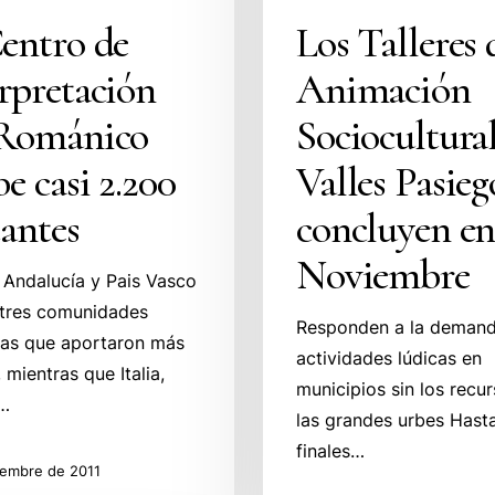
entro de
Los Talleres 
rpretación
Animación
 Románico
Sociocultura
be casi 2.200
Valles Pasieg
tantes
concluyen e
Noviembre
 Andalucía y Pais Vasco
 tres comunidades
Responden a la deman
as que aportaron más
actividades lúdicas en
, mientras que Italia,
municipios sin los recu
a…
las grandes urbes Hast
finales…
iembre de 2011