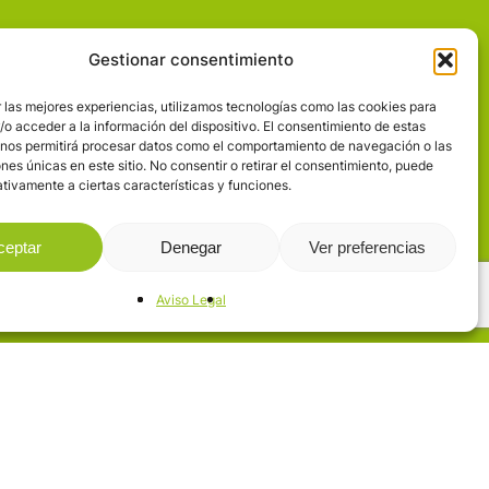
Gestionar consentimiento
LLE DEL MIERA
 las mejores experiencias, utilizamos tecnologías como las cookies para
LLE DEL PAS
o acceder a la información del dispositivo. El consentimiento de estas
 nos permitirá procesar datos como el comportamiento de navegación o las
LLE DEL PISUEÑA
ones únicas en este sitio. No consentir o retirar el consentimiento, puede
tivamente a ciertas características y funciones.
ROYECTOS
RVICIOS
ceptar
Denegar
Ver preferencias
ISO LEGAL
Aviso Legal
facebook
flickr