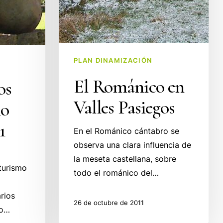
PLAN DINAMIZACIÓN
El Románico en
os
Valles Pasiegos
ño
1
En el Románico cántabro se
observa una clara influencia de
la meseta castellana, sobre
 turismo
todo el románico del…
rios
26 de octubre de 2011
ño…