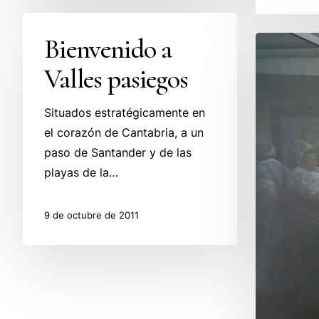
Bienvenido
Bienvenido a
a
Del
Valles
Algarve
Valles pasiegos
pasiegos
a
Selaya
Situados estratégicamente en
el corazón de Cantabria, a un
paso de Santander y de las
playas de la…
9 de octubre de 2011