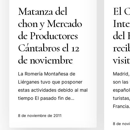
Matanza del
El C
chon y Mercado
Inte
de Productores
del
Cántabros el 12
reci
de noviembre
visi
La Romería Montañesa de
Madrid,
Liérganes tuvo que posponer
son las
estas actividades debido al mal
español
tiempo El pasado fin de…
turistas
Franci
8 de noviembre de 2011
8 de nov