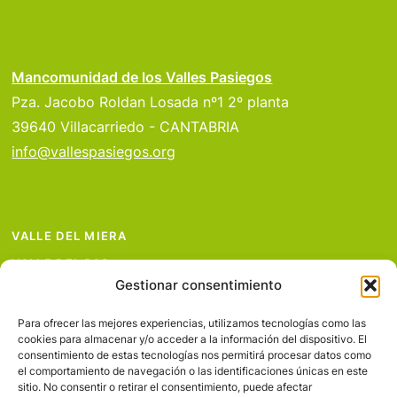
Mancomunidad de los Valles Pasiegos
Pza. Jacobo Roldan Losada nº1 2º planta
39640 Villacarriedo - CANTABRIA
info@vallespasiegos.org
VALLE DEL MIERA
VALLE DEL PAS
Gestionar consentimiento
VALLE DEL PISUEÑA
PROYECTOS
Para ofrecer las mejores experiencias, utilizamos tecnologías como las
cookies para almacenar y/o acceder a la información del dispositivo. El
SERVICIOS
consentimiento de estas tecnologías nos permitirá procesar datos como
el comportamiento de navegación o las identificaciones únicas en este
AVISO LEGAL
sitio. No consentir o retirar el consentimiento, puede afectar