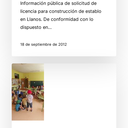
en
Información pública de solicitud de
Llanos
licencia para construcción de establo
en Llanos. De conformidad con lo
dispuesto en…
18 de septiembre de 2012
Penagos
pone
en
marcha
la
ludoteca
IMAGINA
2012