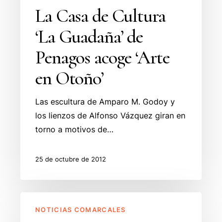
La Casa de Cultura
‘Arte
en
‘La Guadaña’ de
Otoño’
Penagos acoge ‘Arte
en Otoño’
Las escultura de Amparo M. Godoy y
los lienzos de Alfonso Vázquez giran en
torno a motivos de…
25 de octubre de 2012
Confederación
NOTICIAS COMARCALES
Hidrográfica