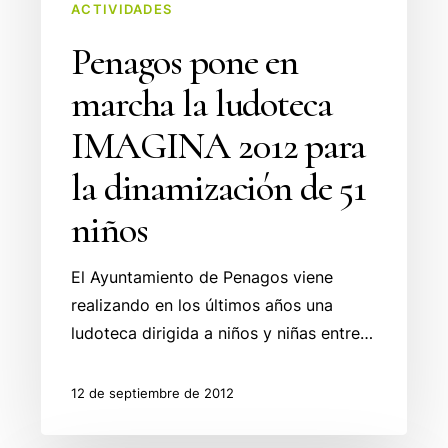
para
ACTIVIDADES
la
Penagos pone en
dinamización
marcha la ludoteca
de
51
IMAGINA 2012 para
niños
la dinamización de 51
niños
El Ayuntamiento de Penagos viene
realizando en los últimos años una
ludoteca dirigida a niños y niñas entre…
12 de septiembre de 2012