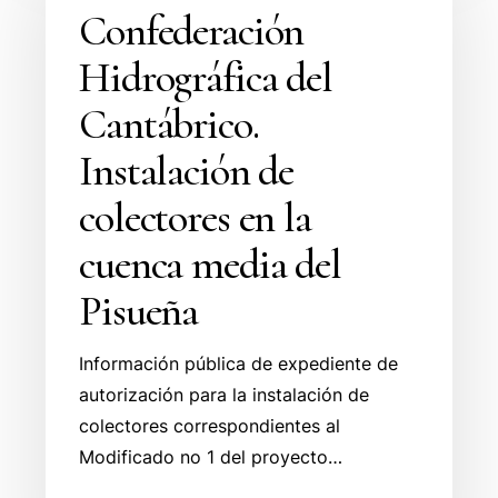
del
Confederación
Cantábrico.
Hidrográfica del
Instalación
de
Cantábrico.
colectores
Instalación de
en
la
colectores en la
cuenca
cuenca media del
media
del
Pisueña
Pisueña
Información pública de expediente de
autorización para la instalación de
colectores correspondientes al
Modificado no 1 del proyecto…