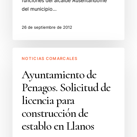
funciones del alcalde Ausentándome
del municipio…
26 de septiembre de 2012
Ayuntamiento
NOTICIAS COMARCALES
de
Penagos.
Ayuntamiento de
Solicitud
Penagos. Solicitud de
de
licencia
licencia para
para
construcción de
construcción
de
establo en Llanos
establo