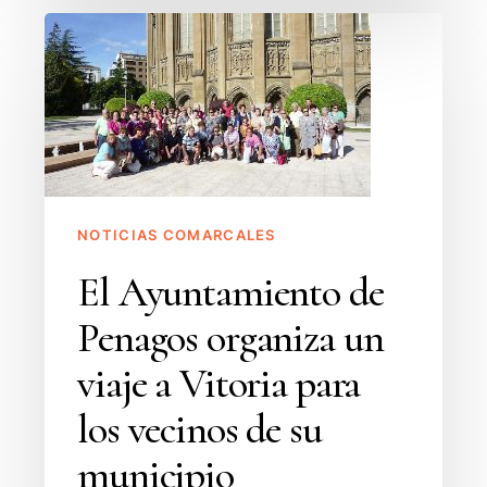
El
Ayuntamiento
de
Penagos
organiza
un
viaje
NOTICIAS COMARCALES
a
Vitoria
El Ayuntamiento de
para
Penagos organiza un
los
vecinos
viaje a Vitoria para
de
los vecinos de su
su
municipio
municipio