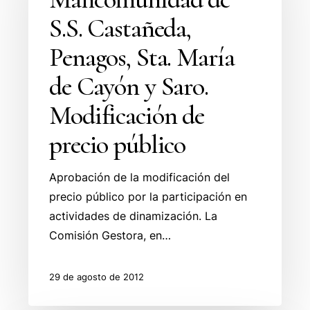
Castañeda,
S.S. Castañeda,
Penagos,
Sta.
Penagos, Sta. María
María
de Cayón y Saro.
de
Cayón
Modificación de
y
precio público
Saro.
Modificación
Aprobación de la modificación del
de
precio público por la participación en
precio
actividades de dinamización. La
público
Comisión Gestora, en…
29 de agosto de 2012