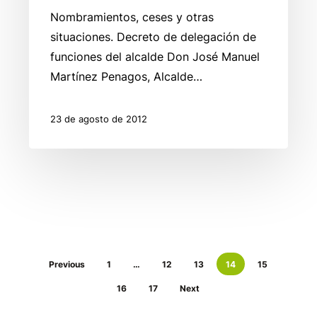
del
Nombramientos, ceses y otras
alcalde
situaciones. Decreto de delegación de
funciones del alcalde Don José Manuel
Martínez Penagos, Alcalde…
23 de agosto de 2012
Previous
1
…
12
13
14
15
16
17
Next