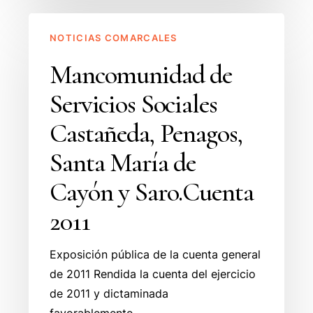
Mancomunidad
NOTICIAS COMARCALES
de
Servicios
Mancomunidad de
Sociales
Servicios Sociales
Castañeda,
Penagos,
Castañeda, Penagos,
Santa
Santa María de
María
de
Cayón y Saro.Cuenta
Cayón
2011
y
Saro.Cuenta
Exposición pública de la cuenta general
2011
de 2011 Rendida la cuenta del ejercicio
de 2011 y dictaminada