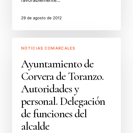
favorablemente…
29 de agosto de 2012
Ayuntamiento
NOTICIAS COMARCALES
de
Corvera
Ayuntamiento de
de
Corvera de Toranzo.
Toranzo.
Autoridades
Autoridades y
y
personal. Delegación
personal.
Delegación
de funciones del
de
alcalde
funciones