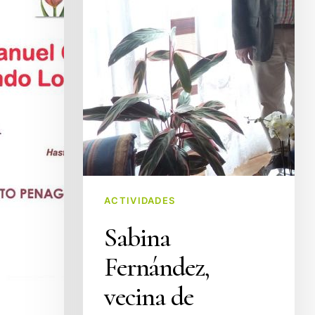
años
ACTIVIDADES
Sabina
Fernández,
vecina de