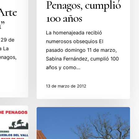
Penagos, cumplió
Arte
100 años
”
La homenajeada recibió
l 29 de
numerosos obsequios El
a La
pasado domingo 11 de marzo,
enagos,
Sabina Fernández, cumplió 100
años y como…
13 de marzo de 2012
Nueva
marquesina
para
los