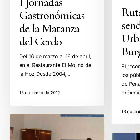
I Jornadas
Rut
Gastronómicas
sen
de la Matanza
Urba
del Cerdo
Bur
Del 16 de marzo al 16 de abril,
en el Restaurante El Molino de
El reco
la Hoz Desde 2004,…
los púb
de Pena
próxim
13 de marzo de 2012
13 de ma
XXI
edición
del
Actuación