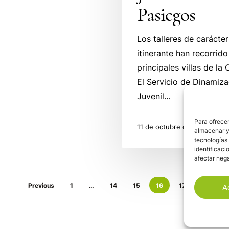
Pasiegos
Los talleres de carácter
itinerante han recorrido
principales villas de l
El Servicio de Dinamiza
Juvenil…
Para ofrecer
11 de octubre de 2011
almacenar y/
tecnologías
identificaci
afectar nega
Previous
1
…
14
15
16
17
Next
A