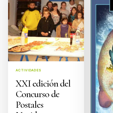
Concurso
del
de
Mago
Postales
Lossar
Navideñas
en
en
las
Penagos
escuelas
de
Sobarzo
ACTIVIDADES
XXI edición del
Concurso de
Postales