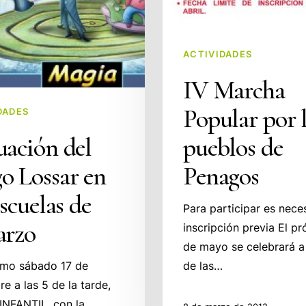
ACTIVIDADES
IV Marcha
Popular por 
DADES
uación del
pueblos de
o Lossar en
Penagos
escuelas de
Para participar es neces
arzo
inscripción previa El p
de mayo se celebrará a 
imo sábado 17 de
de las…
e a las 5 de la tarde,
INFANTIL, con la