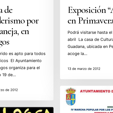
a de
Exposición “
derismo por
en Primavera
neja, en
Podrá visitarse hasta e
gos
abril La casa de Cultur
Guadana, ubicada en P
rrido es apto para todos
acoge la…
licos El Ayuntamiento
gos organiza para el
13 de marzo de 2012
o 19 de…
IV
rzo de 2012
Marcha
Popular
por