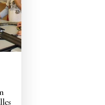
n
lles