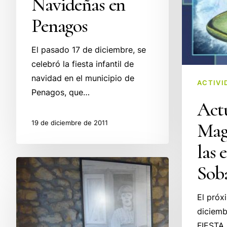
Navideñas en
Penagos
El pasado 17 de diciembre, se
celebró la fiesta infantil de
navidad en el municipio de
ACTIVI
Penagos, que…
Act
19 de diciembre de 2011
Mag
las 
‘Arte
Sob
en
Otoño’
El próx
recoge
diciembr
las
FIESTA 