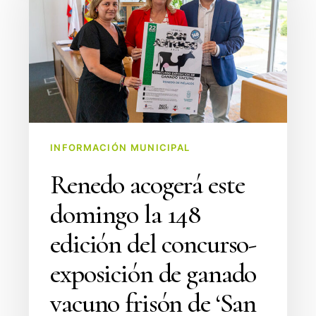
domingo
la
148
edición
del
concurso-
exposición
INFORMACIÓN MUNICIPAL
de
Renedo acogerá este
ganado
vacuno
domingo la 148
frisón
edición del concurso-
de
‘San
exposición de ganado
Antonio’
vacuno frisón de ‘San