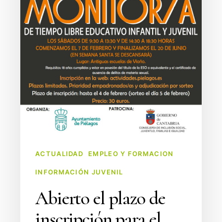
Monitor/a
de
Tiempo
Libre
Educativo
en
Piélagos
ACTUALIDAD
EMPLEO Y FORMACION
INFORMACIÓN JUVENIL
Abierto el plazo de
inscripción para el