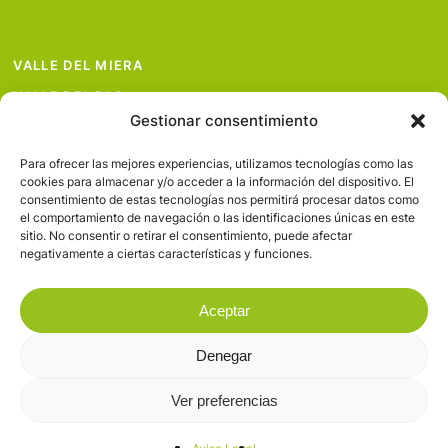
VALLE DEL MIERA
VALLE DEL PAS
Gestionar consentimiento
VALLE DEL PISUEÑA
PROYECTOS
Para ofrecer las mejores experiencias, utilizamos tecnologías como las
cookies para almacenar y/o acceder a la información del dispositivo. El
SERVICIOS
consentimiento de estas tecnologías nos permitirá procesar datos como
el comportamiento de navegación o las identificaciones únicas en este
AVISO LEGAL
sitio. No consentir o retirar el consentimiento, puede afectar
negativamente a ciertas características y funciones.
Aceptar
Denegar
© 2026 Valles Pasiegos.
Ver preferencias
facebook
flickr