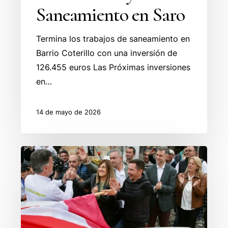
Saneamiento en Saro
Termina los trabajos de saneamiento en
Barrio Coterillo con una inversión de
126.455 euros Las Próximas inversiones
en…
14 de mayo de 2026
Liérganes
acoge
la
salida
del
Rallye