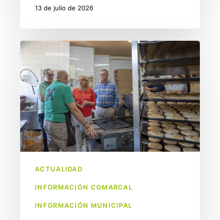
13 de julio de 2026
Sobaos
Etelvina
Sañudo,
en
Vega
de
Pas
mejora
sus
ACTUALIDAD
instalaciones
INFORMACIÓN COMARCAL
INFORMACIÓN MUNICIPAL