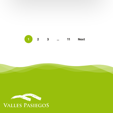
1
2
3
…
11
Next