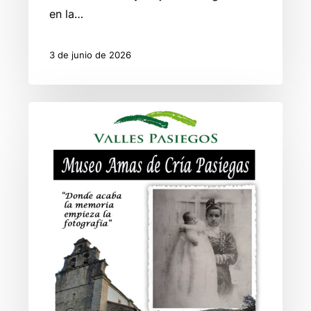
en la…
3 de junio de 2026
El
Museo
Amas
de
Cría
Pasiegas
–
Horarios
de
Verano
2026