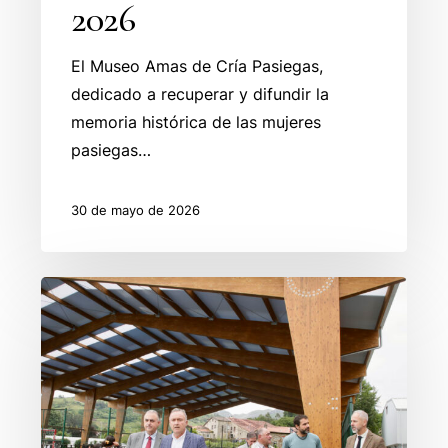
2026
El Museo Amas de Cría Pasiegas,
dedicado a recuperar y difundir la
memoria histórica de las mujeres
pasiegas…
30 de mayo de 2026
Liérganes
ya
cuenta
con
Pista
Cubierta