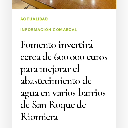
abastecimiento
de
ACTUALIDAD
agua
INFORMACIÓN COMARCAL
en
varios
Fomento invertirá
barrios
cerca de 600.000 euros
de
San
para mejorar el
Roque
abastecimiento de
de
Riomiera
agua en varios barrios
de San Roque de
Riomiera