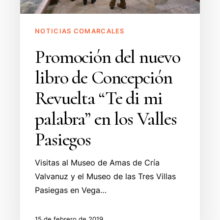
Revuelta
“Te
di
NOTICIAS COMARCALES
mi
Promoción del nuevo
palabra”
en
libro de Concepción
los
Revuelta “Te di mi
Valles
Pasiegos
palabra” en los Valles
Pasiegos
Visitas al Museo de Amas de Cría
Valvanuz y el Museo de las Tres Villas
Pasiegas en Vega…
15 de febrero de 2019