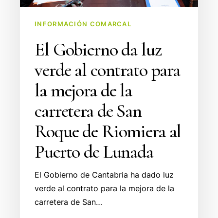
la
mejora
INFORMACIÓN COMARCAL
de
El Gobierno da luz
la
carretera
verde al contrato para
de
la mejora de la
San
Roque
carretera de San
de
Roque de Riomiera al
Riomiera
al
Puerto de Lunada
Puerto
de
El Gobierno de Cantabria ha dado luz
Lunada
verde al contrato para la mejora de la
carretera de San…