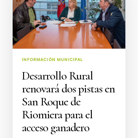
dos
pistas
en
San
Roque
de
Riomiera
INFORMACIÓN MUNICIPAL
para
Desarrollo Rural
el
acceso
renovará dos pistas en
ganadero
San Roque de
Riomiera para el
acceso ganadero