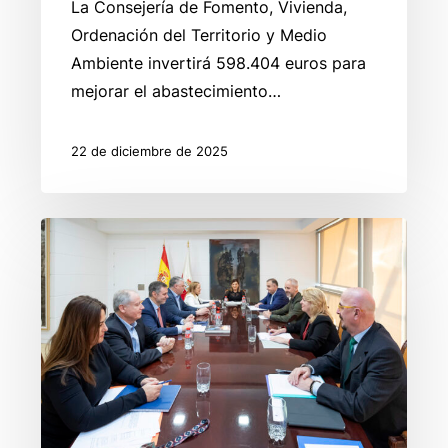
La Consejería de Fomento, Vivienda,
Ordenación del Territorio y Medio
Ambiente invertirá 598.404 euros para
mejorar el abastecimiento…
22 de diciembre de 2025
El
Gobierno
da
luz
verde
al
contrato
para