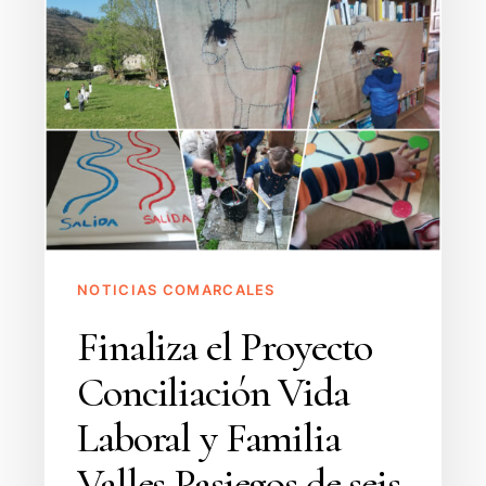
Laboral
y
Familia
Valles
Pasiegos
de
seis
meses
de
NOTICIAS COMARCALES
duración
Finaliza el Proyecto
Conciliación Vida
Laboral y Familia
Valles Pasiegos de seis