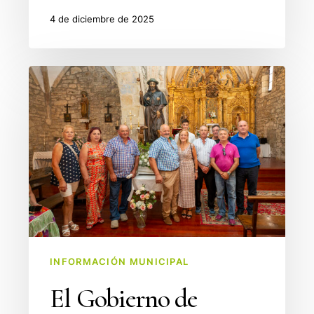
4 de diciembre de 2025
El
Gobierno
de
Cantabria
se
suma
a
la
festividad
de
INFORMACIÓN MUNICIPAL
San
El Gobierno de
Roque