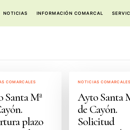
NOTICIAS
INFORMACIÓN COMARCAL
SERVI
Ayto
AS COMARCALES
NOTICIAS COMARCALE
Santa
Mª
o Santa Mª
Ayto Santa 
de
Cayón.
de Cayón.
Cayón.
Solicitud
rtura plazo
Solicitud
autorización