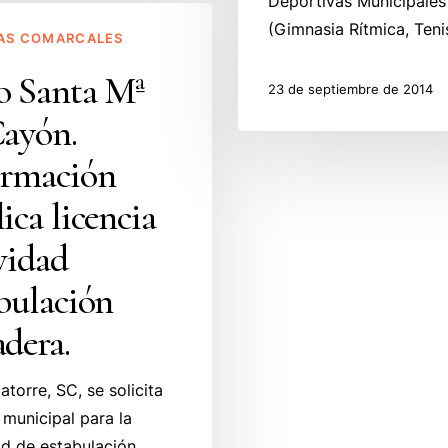
Deportivas Municipales
(Gimnasia Rítmica, Teni
AS COMARCALES
o Santa Mª
23 de septiembre de 2014
Cayón.
n
ormación
ica licencia
vidad
n
bulación
dera.
atorre, SC, se solicita
 municipal para la
ad de estabulación