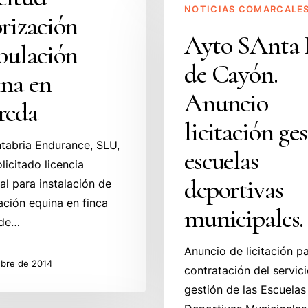
n
NOTICIAS COMARCALE
SAnta
rización
n
Mª
Ayto SAnta
bulación
de
de Cayón.
Cayón.
ina en
Anuncio
Anuncio
reda
licitación
licitación ge
gestión
tabria Endurance, SLU,
escuelas
escuelas
licitado licencia
deportivas
deportivas
al para instalación de
municipales.
ación equina en finca
municipales.
 de…
Anuncio de licitación pa
ubre de 2014
contratación del servic
gestión de las Escuelas