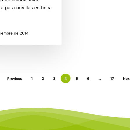
a para novillas en finca
tiembre de 2014
Previous
1
2
3
4
5
6
…
17
Nex