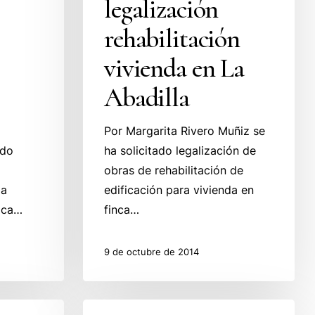
legalización
rehabilitación
vivienda
rehabilitación
en
vivienda en La
La
Abadilla
Abadilla
Por Margarita Rivero Muñiz se
ado
ha solicitado legalización de
obras de rehabilitación de
da
edificación para vivienda en
tica…
finca…
9 de octubre de 2014
Ayto