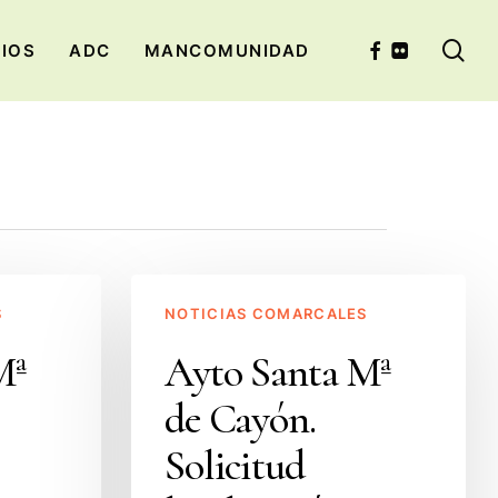
se
FACEBOOK
FLICKR
CIOS
ADC
MANCOMUNIDAD
Ayto
S
NOTICIAS COMARCALES
Santa
Mª
Mª
Ayto Santa Mª
de
de Cayón.
Cayón.
Solicitud
Solicitud
legalización