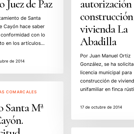
o Juez de Paz
autorización
construcción
vivienda
construcción
tamiento de Santa
La
vivienda La
e Cayón hace saber
Abadilla
 conformidad con lo
Abadilla
to en los artículos…
Por Juan Manuel Ortiz
tubre de 2014
González, se ha solicit
licencia municipal para
construcción de vivien
unifamiliar en finca rús
AS COMARCALES
o Santa Mª
17 de octubre de 2014
Cayón.
citud
Ayto