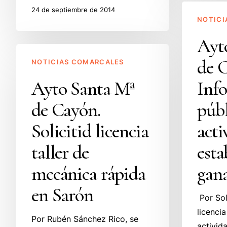
Ayto
24 de septiembre de 2014
NOTICI
Santa
Mª
Ayt
Ayto
de
de 
NOTICIAS COMARCALES
Santa
Cayón.
Mª
Informació
Ayto Santa Mª
Inf
de
pública
de Cayón.
públ
Cayón.
licencia
Solicitid
actividad
Solicitid licencia
acti
licencia
estabulació
taller de
esta
taller
ganadera.
de
mecánica rápida
gana
mecánica
en Sarón
rápida
Por Sol
en
licencia
Por Rubén Sánchez Rico, se
Sarón
activid