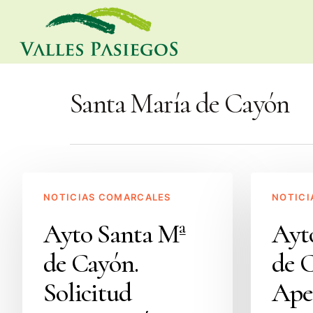
Skip
to
main
content
Santa María de Cayón
Hit enter to search or ESC to close
Ayto
Ayto
NOTICIAS COMARCALES
NOTICI
Santa
Santa
Mª
Mª
Ayto Santa Mª
Ayt
de
de
de Cayón.
de 
Cayón.
Cayón.
Solicitud
Apertura
Solicitud
Ape
autorización
plazo