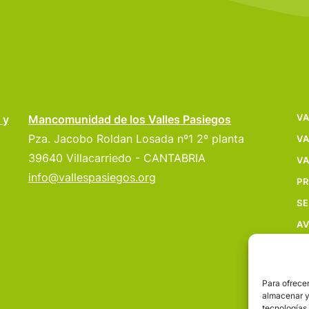
VA
 y
Mancomunidad de los Valles Pasiegos
Pza. Jacobo Roldan Losada nº1 2º planta
VA
39640 Villacarriedo - CANTABRIA
VA
info@vallespasiegos.org
P
SE
AV
Para ofrecer
almacenar y/
tecnologías