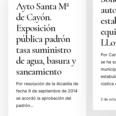
Mª
autorizació
Ayto Santa Mª
auto
de
estabulació
de Cayón.
Cayón.
equina
esta
Exposición
en
Exposición
equ
pública
LLoreda
pública padrón
padrón
LLo
tasa
tasa suministro
suministro
Por Can
de agua, basura y
de
se ha so
agua,
saneamiento
municip
basura
estabul
y
Por resolución de la Alcaldía de
rústica
saneamiento
fecha 9 de septiembre de 2014
se acordó la aprobación del
2 de oct
padrón…