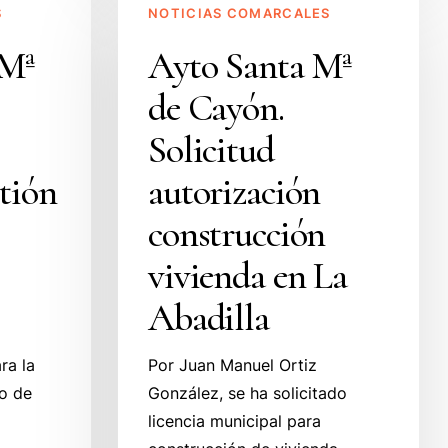
S
NOTICIAS COMARCALES
Santa
Mª
 Mª
Ayto Santa Mª
de
de Cayón.
Cayón.
Solicitud
Solicitud
autorización
stión
autorización
construcción
vivienda
construcción
en
vivienda en La
La
Abadilla
Abadilla
ra la
Por Juan Manuel Ortiz
io de
González, se ha solicitado
licencia municipal para