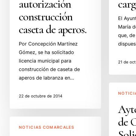
autorización
carg
construcción
cargo
caseta
Juez
construcción
El Ayun
de
de
caseta de aperos.
María d
aperos.
Paz
que, de
Por Concepción Martínez
dispues
Gómez, se ha solicitado
licencia municipal para
21 de oc
construcción de caseta de
aperos de labranza en…
Ayto
NOTICI
Santa
22 de octubre de 2014
Mª
Ayt
de
de 
Ayto
Cayón.
NOTICIAS COMARCALES
Santa
Solicitud
Soli