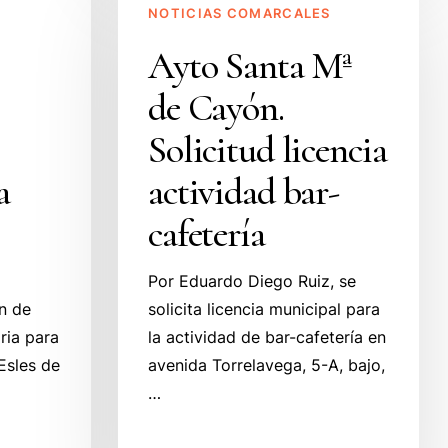
NOTICIAS COMARCALES
Santa
Mª
Ayto Santa Mª
de
de Cayón.
Cayón.
Solicitud
Solicitud licencia
licencia
a
actividad bar-
actividad
bar-
cafetería
cafetería
Por Eduardo Diego Ruiz, se
ón de
solicita licencia municipal para
ria para
la actividad de bar-cafetería en
Esles de
avenida Torrelavega, 5-A, bajo,
…