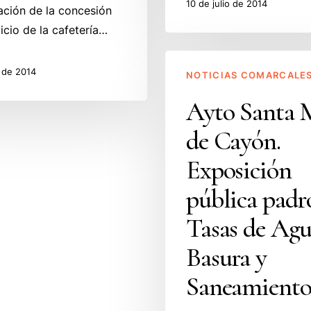
10 de julio de 2014
ación de la concesión
vicio de la cafetería…
Ayto
o de 2014
NOTICIAS COMARCALE
Santa
Mª
Ayto Santa 
de
de Cayón.
Cayón.
Exposición
Exposición
pública
pública padr
padrón
Tasas
Tasas de Agu
de
Basura y
Agua,
Basura
Saneamiento
y