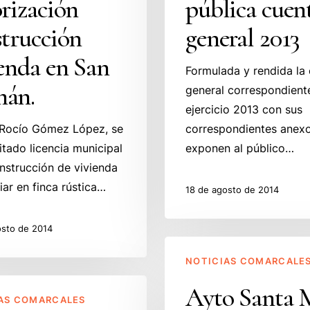
rización
pública cuen
n
cuenta
general
strucción
general 2013
2013
enda en San
Formulada y rendida la
án.
general correspondiente
ejercicio 2013 con sus
 Rocío Gómez López, se
correspondientes anexo
citado licencia municipal
exponen al público…
nstrucción de vivienda
iar en finca rústica…
18 de agosto de 2014
osto de 2014
Ayto
NOTICIAS COMARCALE
Santa
Mª
Ayto Santa 
AS COMARCALES
de