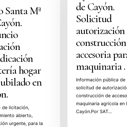
de Cayón.
Cayón.
o Santa Mª
Solicitud
Solicitud
Cayón.
autorización
autorización
construcción
ncio
accesoria
construcción
tación
n
para
accesoria par
maquinaria
dicación
.
maquinaria .
tería hogar
Jubilado en
Información pública de
solicitud de autorizaci
n.
construcción de acceso
maquinaria agrícola en 
de licitación,
Cayón.Por SAT…
miento abierto,
ción urgente, para la