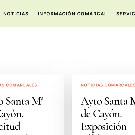
NOTICIAS
INFORMACIÓN COMARCAL
SERVI
Ayto
AS COMARCALES
NOTICIAS COMARCALE
Santa
Mª
o Santa Mª
Ayto Santa 
de
Cayón.
de Cayón.
Cayón.
Exposición
citud
Exposición
n
pública