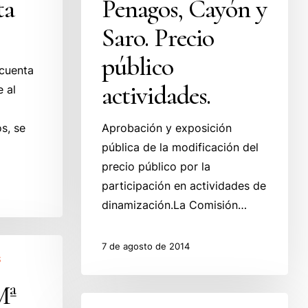
ta
Penagos, Cayón y
Saro.
Precio
Saro. Precio
público
público
actividades.
 cuenta
actividades.
 al
s, se
Aprobación y exposición
pública de la modificación del
precio público por la
participación en actividades de
dinamización.La Comisión…
7 de agosto de 2014
S
Mª
Ayto