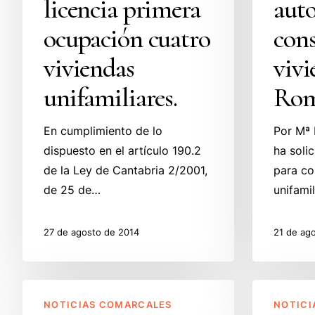
licencia primera
auto
primera
construcció
ocupación
vivienda
ocupación cuatro
con
cuatro
en
viviendas
vivi
viviendas
San
unifamiliares.
Román.
unifamiliares.
Rom
En cumplimiento de lo
Por Mª
dispuesto en el artículo 190.2
ha soli
de la Ley de Cantabria 2/2001,
para co
de 25 de…
unifamil
27 de agosto de 2014
21 de ag
Mancomunidad
Ayto
NOTICIAS COMARCALES
NOTICI
Servicios
Santa