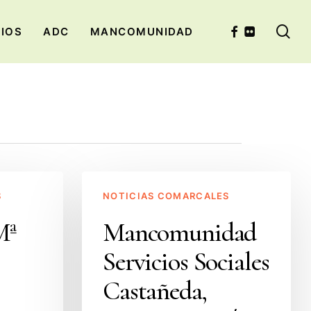
se
FACEBOOK
FLICKR
CIOS
ADC
MANCOMUNIDAD
Mancomunidad
S
NOTICIAS COMARCALES
Servicios
Sociales
Mª
Mancomunidad
Castañeda,
Servicios Sociales
Penagos,
Cayón
Castañeda,
y