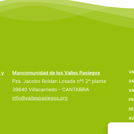
VA
 y
Mancomunidad de los Valles Pasiegos
Pza. Jacobo Roldan Losada nº1 2º planta
VA
39640 Villacarriedo - CANTABRIA
VA
info@vallespasiegos.org
P
SE
AV