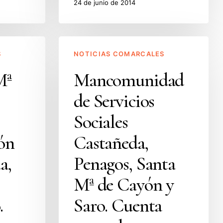
24 de junio de 2014
Mancomunidad
S
NOTICIAS COMARCALES
de
Servicios
Mª
Mancomunidad
Sociales
de Servicios
Castañeda,
Penagos,
Sociales
Santa
ón
Castañeda,
Mª
de
a,
Penagos, Santa
Cayón
Mª de Cayón y
y
Saro.
.
Saro. Cuenta
Cuenta