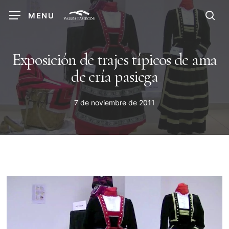
Skip
MENU
to
sea
main
content
Exposición de trajes típicos de ama
de cría pasiega
7 de noviembre de 2011