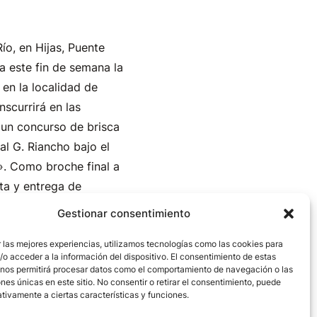
ío, en Hijas, Puente
a este fin de semana la
en la localidad de
nscurrirá en las
 un concurso de brisca
al G. Riancho bajo el
». Como broche final a
ta y entrega de
Gestionar consentimiento
bre o a finales de
 las mejores experiencias, utilizamos tecnologías como las cookies para
o acceder a la información del dispositivo. El consentimiento de estas
upera la importancia que
 nos permitirá procesar datos como el comportamiento de navegación o las
sta ancestral que se
ones únicas en este sitio. No consentir o retirar el consentimiento, puede
tivamente a ciertas características y funciones.
 la música tradicional