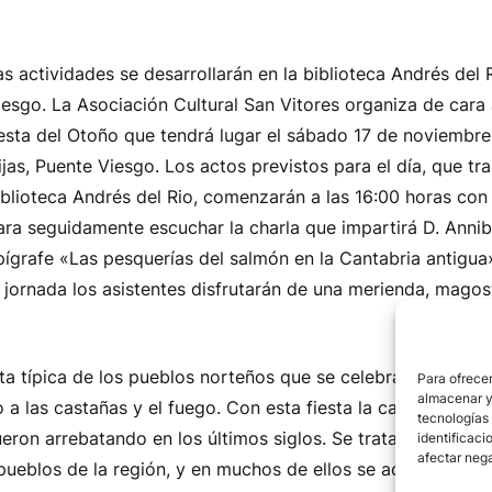
as actividades se desarrollarán en la biblioteca Andrés del R
iesgo. La Asociación Cultural San Vitores organiza de cara 
iesta del Otoño que tendrá lugar el sábado 17 de noviembre 
ijas, Puente Viesgo. Los actos previstos para el día, que tra
iblioteca Andrés del Rio, comenzarán a las 16:00 horas con
ara seguidamente escuchar la charla que impartirá D. Annib
pígrafe «Las pesquerías del salmón en la Cantabria antigua
a jornada los asistentes disfrutarán de una merienda, magos
ta típica de los pueblos norteños que se celebra en noviem
Para ofrecer
almacenar y/
o a las castañas y el fuego. Con esta fiesta la castaña rec
tecnologías
fueron arrebatando en los últimos siglos. Se trata de una fie
identificaci
afectar nega
ueblos de la región, y en muchos de ellos se acompaña con