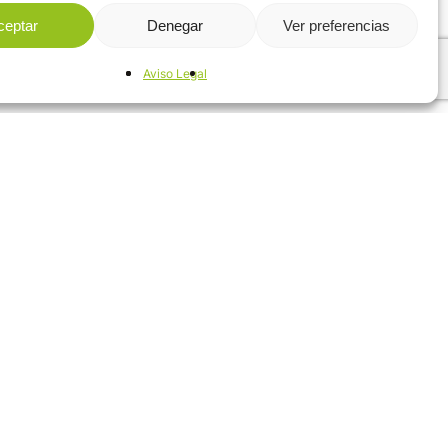
ceptar
Denegar
Ver preferencias
 las reuniones,
ocasión la agrupación
Aviso Legal
ores