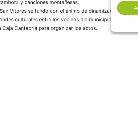
y tambor» y canciones montañesas.
A
 San Vitores se fundó con el ánimo de dinamizar y potenciar
vidades culturales entre los vecinos del municipio. En esta 
 Caja Cantabria para organizar los actos.
stas
Hijas
Mayores
Puente Viesgo
San Vit