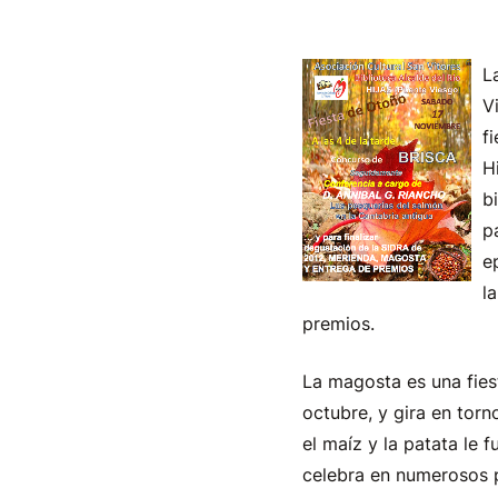
L
V
f
H
b
p
e
l
premios.
La magosta es una fies
octubre, y gira en torn
el maíz y la patata le 
celebra en numerosos p