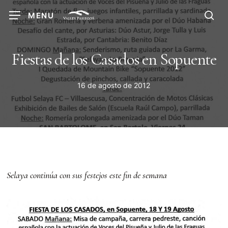
Skip
MENU
to
sea
main
content
Fiestas de los Casados en Sopuente
16 de agosto de 2012
Selaya continúa con sus festejos este fin de semana