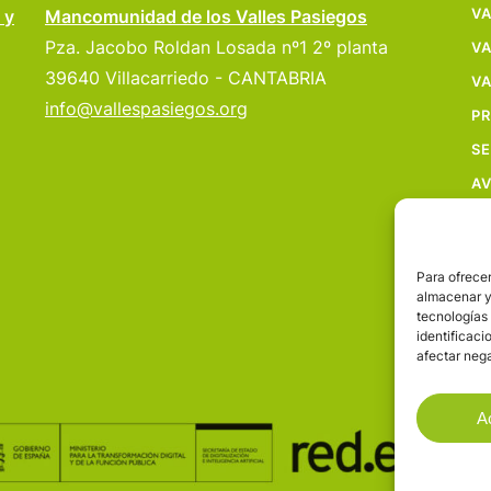
VA
 y
Mancomunidad de los Valles Pasiegos
Pza. Jacobo Roldan Losada nº1 2º planta
VA
39640 Villacarriedo - CANTABRIA
VA
info@vallespasiegos.org
P
SE
AV
Para ofrecer
almacenar y/
tecnologías
identificaci
afectar nega
A