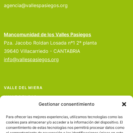
agencia@vallespasiegos.org
Mancomunidad de los Valles Pasiegos
Pza. Jacobo Roldan Losada nº1 2º planta
39640 Villacarriedo - CANTABRIA
info@vallespasiegos.org
VALLE DEL MIERA
VALLE DEL PAS
Gestionar consentimiento
VALLE DEL PISUEÑA
PROYECTOS
Para ofrecer las mejores experiencias, utilizamos tecnologías como las
cookies para almacenar y/o acceder a la información del dispositivo. El
SERVICIOS
consentimiento de estas tecnologías nos permitirá procesar datos como
el comportamiento de navegación o las identificaciones únicas en este