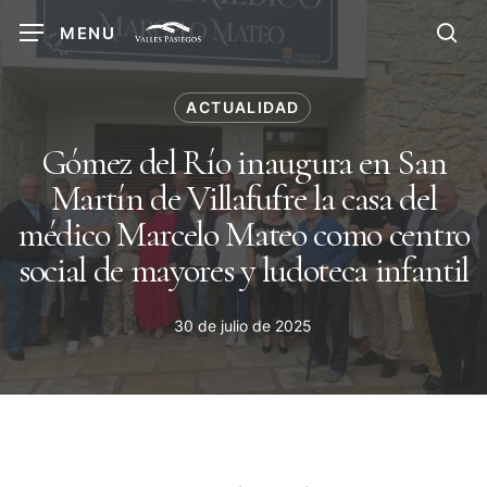
Skip
MENU
to
sea
main
content
ACTUALIDAD
Gómez del Río inaugura en San
Martín de Villafufre la casa del
médico Marcelo Mateo como centro
social de mayores y ludoteca infantil
30 de julio de 2025