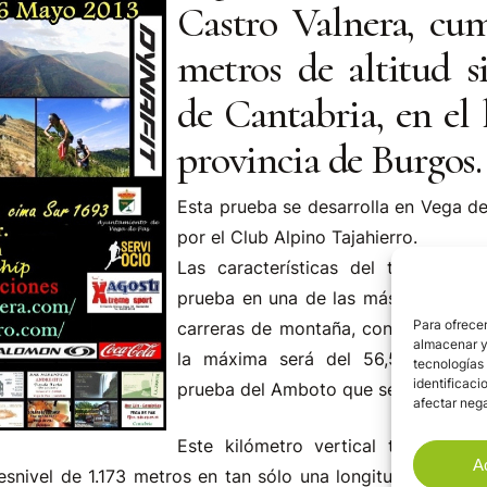
Castro Valnera, cum
metros de altitud s
de Cantabria, en el 
provincia de Burgos.
Esta prueba se desarrolla en Vega d
por el Club Alpino Tajahierro.
Las características del terreno pa
prueba en una de las más duras del 
Para ofrecer
carreras de montaña, con una pendi
almacenar y/
la máxima será del 56,5%, compar
tecnologías
identificaci
prueba del Amboto que se celebra en 
afectar nega
Este kilómetro vertical tendrá un 
A
snivel de 1.173 metros en tan sólo una longitud de 3.970