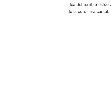
idea del terrible esfu
de la cordillera cantá
La salida se dará des
instalada en la cumbre 
El ayuntamiento de La 
como establecimientos 
durante ése fin de sem
Todos los interesados
inscribirse directament
Más información