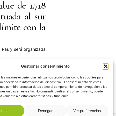
bre de 1.718
ituada al sur
límite con la
e Pas y será organizada
siego convertirán a la
Gestionar consentimiento
calendario nacional de
 las mejores experiencias, utilizamos tecnologías como las cookies para
ente mínima de 25,%, y
o acceder a la información del dispositivo. El consentimiento de estas
able a la prestigiosa
 nos permitirá procesar datos como el comportamiento de navegación o las
ones únicas en este sitio. No consentir o retirar el consentimiento, puede
el País Vasco.
tivamente a ciertas características y funciones.
recorrido muy técnico
ceptar
Denegar
Ver preferencias
 metros, lo que da una