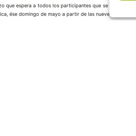
erzo que espera a todos los participantes que se atrevan a 
brica, ése domingo de mayo a partir de las nueve de la maña
de el barrio de Pandillo, a unos 570 metros aproximada
Sur del Castro Valnera, a 1.693 metros.
Vega de Pas se ha volcado con los organizadores del Club A
de la zona con el fin de dar a éste precioso valle pasiego
ana.
 en tomar parte en esta importante prueba pueden recabar
e en la
siguiente web
.