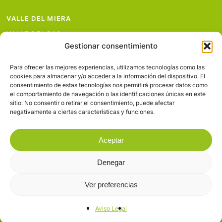
VALLE DEL MIERA
VALLE DEL PAS
Gestionar consentimiento
VALLE DEL PISUEÑA
PROYECTOS
Para ofrecer las mejores experiencias, utilizamos tecnologías como las
cookies para almacenar y/o acceder a la información del dispositivo. El
SERVICIOS
consentimiento de estas tecnologías nos permitirá procesar datos como
el comportamiento de navegación o las identificaciones únicas en este
AVISO LEGAL
sitio. No consentir o retirar el consentimiento, puede afectar
negativamente a ciertas características y funciones.
Aceptar
Denegar
© 2026 Valles Pasiegos.
Ver preferencias
facebook
flickr
Aviso Legal