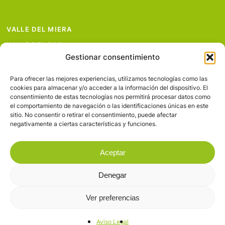
VALLE DEL MIERA
VALLE DEL PAS
Gestionar consentimiento
VALLE DEL PISUEÑA
PROYECTOS
Para ofrecer las mejores experiencias, utilizamos tecnologías como las
cookies para almacenar y/o acceder a la información del dispositivo. El
SERVICIOS
consentimiento de estas tecnologías nos permitirá procesar datos como
el comportamiento de navegación o las identificaciones únicas en este
AVISO LEGAL
sitio. No consentir o retirar el consentimiento, puede afectar
negativamente a ciertas características y funciones.
Aceptar
Denegar
© 2026 Valles Pasiegos.
Ver preferencias
facebook
flickr
Aviso Legal